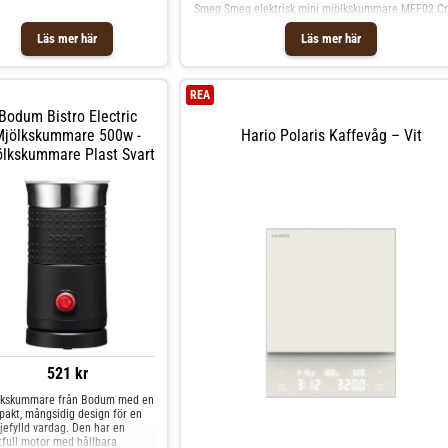
Smeg Smeg elektrisk mini mjölkskummare MFF02 C
minimalistiska och noggrant
tillverkade för att fungera smidigt
Läs mer här
Läs mer här
och smälta in i din vardag. Genom
att ta bort distraktioner och
fullända konsten att göra det
enkelt ser vi till att ditt
premiumkaffe börjar med en
REA
klunk.
Bodum Bistro Electric
Mjölkskummare 500w -
Hario Polaris Kaffevåg – Vit
ölkskummare Plast Svart
521 kr
lkskummare från Bodum med en
akt, mångsidig design för en
jefylld vardag. Den har en
tfull motor med hållbara