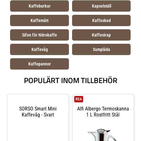
Kaffeburkar
Kapselställ
Kaffemått
Kaffesked
Sifon för Nitrokaffe
Kaffesirap
Kaffevåg
Sumplåda
Kaffepannor
POPULÄRT INOM TILLBEHÖR
REA
SORSO Smart Mini
Alfi Albergo Termoskanna
Kaffevåg - Svart
1 L Rostfritt Stål