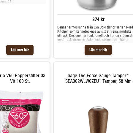
nut, 0,5 L
874 kr
Denna termoskanna från Eva Solo tillhör serien Nord
Kitchen som kännetecknas av sitt stilrena, nordiska
uttryck. Designen är funktionell och har en stålinsat
med treskiktskonstruktion och vakuum som håller
drycken varm längre, samt en hällpip som är helt
droppfri. Handtaget är tillverkat i ek och kannan i
Läs mer här
Läs mer här
rostfritt stål, vilket gör den slitstark och stöttålig.
Shoppa Termosar och mer Vatten Kaffe & Te hos Ro
Design.
rio V60 Pappersfilter 03
Sage The Force Gauge Tamper™
Vit 100 St.
SEA302WLW0ZEU1 Tamper, 58 Mm