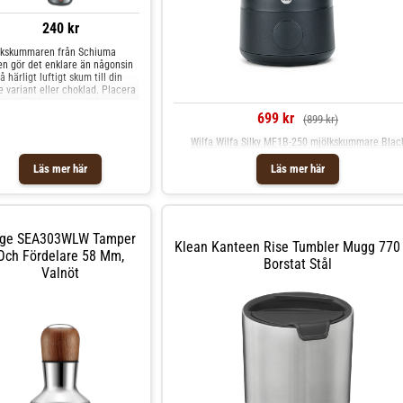
240 kr
lkskummaren från Schiuma
en gör det enklare än någonsin
få härligt luftigt skum till din
e variant eller choklad. Placera
elt mjölkskummaren i den varma
r kalla mjölken, tryck på
699 kr
(899 kr)
pen och låt vispen vispa
ken till ett härligt krämigt
Wilfa Wilfa Silky MF1B-250 mjölkskummare Blac
m. Mjölkskummaren är
eridriven och använder 2
Läs mer här
Läs mer här
cken AA batterier.
ge SEA303WLW Tamper
Klean Kanteen Rise Tumbler Mugg 770 
Och Fördelare 58 Mm,
Borstat Stål
Valnöt