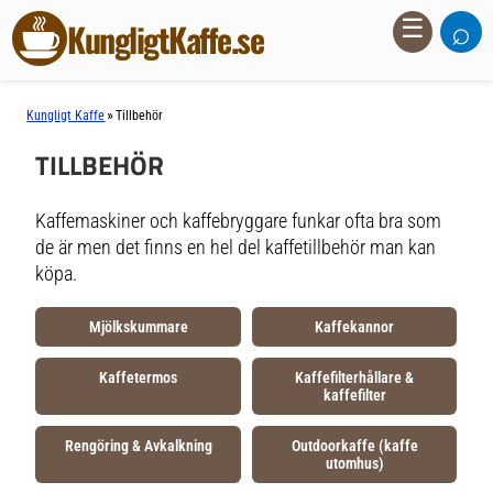
⌕
☰
KungligtKaffe.se
»
Kungligt Kaffe
Tillbehör
TILLBEHÖR
Kaffemaskiner och kaffebryggare funkar ofta bra som
de är men det finns en hel del kaffetillbehör man kan
köpa.
Mjölkskummare
Kaffekannor
Kaffetermos
Kaffefilterhållare &
kaffefilter
Rengöring & Avkalkning
Outdoorkaffe (kaffe
utomhus)