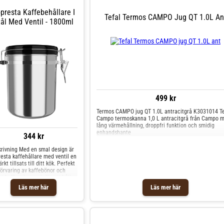
presta Kaffebehållare I
Tefal Termos CAMPO Jug QT 1.0L An
tål Med Ventil - 1800ml
499 kr
Termos CAMPO jug QT 1.0L antracitgrå K3031014 Te
Campo termoskanna 1,0 L antracitgrå från Campo 
lång värmehållning, droppfri funktion och smidig
enhandshante
344 kr
rivning Med en smal design är
esta kaffehållare med ventil en
rkt tillsats till ditt kök. Perfekt
förvaring av kaffebönor och
t kaffepulver, och för att hålla
färskt fram till utgångsdatumet.
Läs mer här
Läs mer här
an när som helst njuta av en
 färskt, väldoftande och läckert
e! Krukans kant är förstärkt med
tålring, och själva behållaren är
verkad av rostfritt stål. Våra