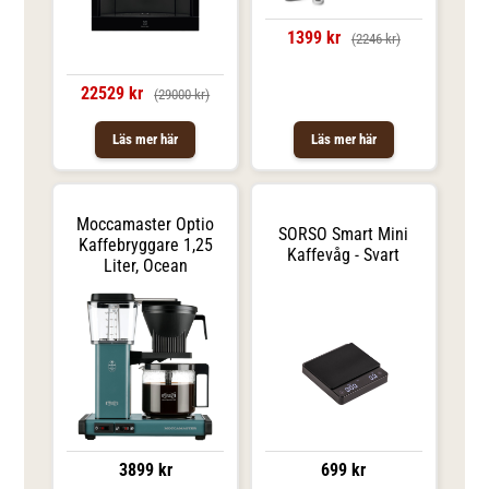
1399 kr
(2246 kr)
22529 kr
(29000 kr)
Läs mer här
Läs mer här
Moccamaster Optio
SORSO Smart Mini
Kaffebryggare 1,25
Kaffevåg - Svart
Liter, Ocean
3899 kr
699 kr