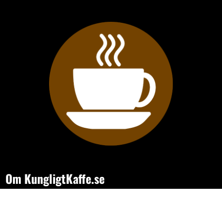
Om KungligtKaffe.se
- sajten för dig som vill hitta bättre kaffe, smartare kaffemaskiner
och tillbehör som gör varje kopp lite roligare. Vi bevakar utbudet