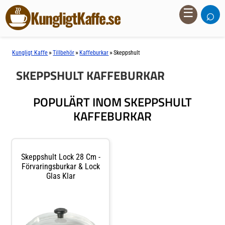
⌕
☰
KungligtKaffe.se
»
»
»
Kungligt Kaffe
Tillbehör
Kaffeburkar
Skeppshult
SKEPPSHULT KAFFEBURKAR
POPULÄRT INOM SKEPPSHULT
KAFFEBURKAR
Skeppshult Lock 28 Cm -
Förvaringsburkar & Lock
Glas Klar