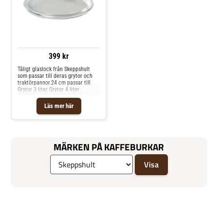
399 kr
Tåligt glaslock från Skeppshult
som passar till deras grytor och
traktörpannor.24 cm passar till
Grytor 3 liter Grytor 4 liter
Traktörpannor 25 cm Gratängform
26 cm 28 cm passar till Grytor 5,5
Läs mer här
liter Grytor 7 liter Traktörpannor
28 cm Shoppa Förvaringsburkar &
lock och mer Köksförvaring hos
Royal Design.
MÄRKEN PÅ KAFFEBURKAR