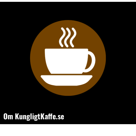
Om KungligtKaffe.se
- sajten för dig som vill hitta bättre kaffe, smartare kaffemaskiner