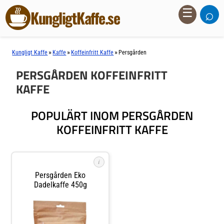
⌕
☰
KungligtKaffe.se
»
»
»
Kungligt Kaffe
Kaffe
Koffeinfritt Kaffe
Persgården
PERSGÅRDEN KOFFEINFRITT
KAFFE
POPULÄRT INOM PERSGÅRDEN
KOFFEINFRITT KAFFE
i
Persgården Eko
Dadelkaffe 450g