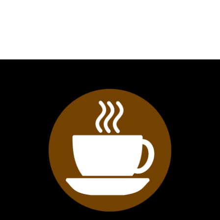
sällsynt för koffeinfria kaffen. Det
gör att bönorna skiljer sig från
kanske så mycket som 99 procent
av världens övriga koffeinfria
kaffen, både genom sin höga
kvalitet och i fråga om
transparens och spårbarhet. Så,
hur går det egentligen till att
skapa koffeinfritt kaffe? Det finns
olika sätt, gemensamt för dem
alla är att det handlar om att
reducera och avlägsna det koffein
som redan finns. Några redan från
början koffeinfria bönor, växer helt
enkelt inte på träd.I metoden som
används till Koffeinfri rackare
badas det så kallade råkaffet
tillsammans med naturlig,
komprimerad koldioxid.
Koldioxiden binder sedan
koffeinet och när kaffet filtreras
så skiljs bönorna från sitt koffein.
Smaken i kaffebönorna stannar
dock kvar i hela processen, till
skillnad från i en del andra
metoder där även smaken följer
med bort och sedan måste
återinföras i bönorna. Det ska
sägas direkt, jag förstår nätt och
jämt hur det går till i teorin. Men
som de beskriver det med egna
ord på rosteriet: "Genom denna