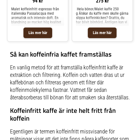
94 kr
275 kr
Malet koffeinfritt espresso från
Hela bönor/Malet kaffe 250
italienska Passalacqua med
g Älskar du kaffe men skulle gärna
aromatisk och intensiv doft. En
slippa koffeinkicken? Grattis, du
blandning av mycket hög kvalitet
har blivit bönhörd. Äntligen kan vi
som kan ta fram det bästa med
inkludera fler i vår
vilken typ av extraktion som
kaffegemenskap. Den
Läs mer här
Läs mer här
helst!Typ: Arabica 80% och
koffeinkänsliga ges en ny chans
Robustabönor 20%, malda, rostade
att vara med och den inbitna
bönor.Servering: En koffeinfri
bönnörden kan förlänga sitt
tillfredsställelse!Arom: Choklad,
kaffedygn med en kvällskopp utan
Så kan koffeinfria kaffet framställas
honungRostning: Mörkt
att riskera nattsömnen. Koffeinfri
rackare är ett kaffe där koffeinet
med naturliga metoder reducerats
till ett minimum. Men all smak
En vanlig metod för att framställa koffeinfritt kaffe är
finns kvar. Får det lov att vara
extraktion och filtrering. Koffein och vatten dras ut ur
en Koffeinfri rackare?Kaffet är
gott i alla tänkbara bryggmetoder
kaffebönan och filtreras genom ett filter där
(inklusive espresso), alla tider på
dygnet. Innehåll: 100 procent
koffeinmolekylerna fastnar. Vattnet får sedan
spårbart specialkaffe vars
ursprung varierar över
återabsorberas till bönan för att smaken ska återställas.
säsong. Nuvarande
skörd:Regionen Nariño i Colombia,
Koffeinfritt kaffe är inte helt fritt från
producerat av Cooperativa de
Cafés, especiales de
koffein
Nariño.Varietet: Caturra,
CastilloSkörd: Hela året. Process:
fermenterat i vattenbad och
Egentligen är termen koffeinfritt missvisande för
sedan soltorkat. Odlingshöjd: 1
550-1 650 meter över
mätningar visar att det inte finns några kaffesorter som