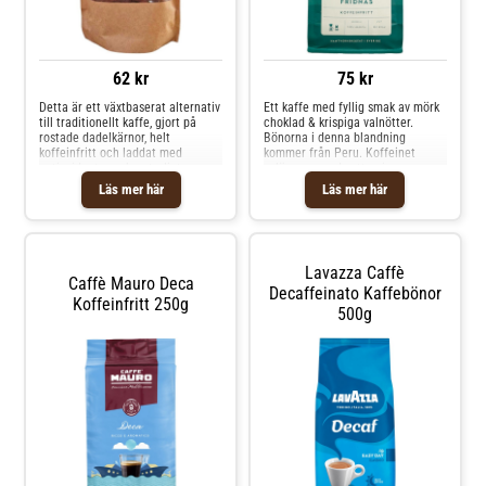
62 kr
75 kr
Detta är ett växtbaserat alternativ
Ett kaffe med fyllig smak av mörk
till traditionellt kaffe, gjort på
choklad & krispiga valnötter.
rostade dadelkärnor, helt
Bönorna i denna blandning
koffeinfritt och laddat med
kommer från Peru. Koffeinet
antioxidanter och naturligt
avlägsnas med vatten i en process
protein. Mjuk, fyllig och rostad,
som Swiss Water utvecklade på
Läs mer här
Läs mer här
med subtil sötma från
1930-talet. Fridnäs är, precis som
dadeln. Dadelkaffe är en del av en
Björklunds övriga
växande trend!Helt koffeinfritt
kaffen, hantverksrostat med
utan tillsatser.Glutenfri, laktosfri
kärlek.Mild mörkrost.100%
och mjölkfri.
arabica.
Lavazza Caffè
Caffè Mauro Deca
Decaffeinato Kaffebönor
Koffeinfritt 250g
500g