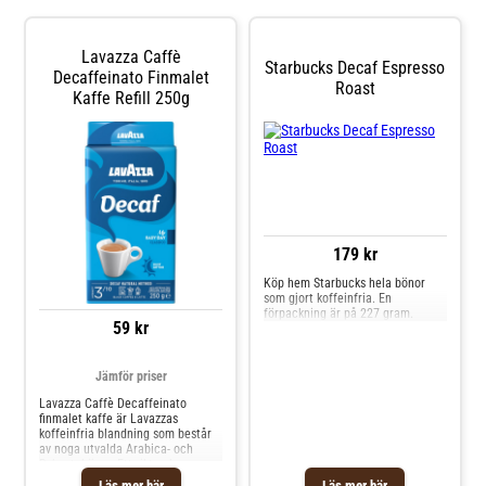
Lavazza Caffè
Starbucks Decaf Espresso
Decaffeinato Finmalet
Roast
Kaffe Refill 250g
179 kr
Köp hem Starbucks hela bönor
som gjort koffeinfria. En
förpackning är på 227 gram.
59 kr
Jämför priser
Lavazza Caffè Decaffeinato
finmalet kaffe är Lavazzas
koffeinfria blandning som består
av noga utvalda Arabica- och
Robustabönor. Ett rikt och
aromatiskt kaffe med smaker av
Läs mer här
Läs mer här