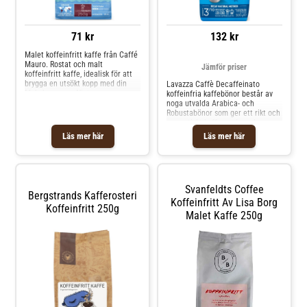
71 kr
132 kr
Malet koffeinfritt kaffe från Caffé
Mauro. Rostat och malt
Jämför priser
koffeinfritt kaffe, idealisk för att
brygga en utsökt kopp med din
Lavazza Caffè Decaffeinato
Mokabryggare. Njut av en
koffeinfria kaffebönor består av
traditionell kaffeupplevelse med
noga utvalda Arabica- och
en rik, balanserad smak – utan
Robustabönor som ger ett rikt och
koffeinets
aromatiskt kaffe med smaker av
påverkan.Robusta.Intensitet: 8 av
mandel och honung. Kaffet är
Läs mer här
Läs mer här
10Ursprung: Centralafrika,
koffeinfritt genom en naturlig
Sydamerika, Asien.
borttagningsprocess som bevarar
kaffets fulla smak och arom.Med
Lavazza kan du få koffeinfritt
kaffe utan att avstå en autentisk
Svanfeldts Coffee
italiensk
Bergstrands Kafferosteri
kaffeupplevelse!Koffeinfria
Koffeinfritt Av Lisa Borg
Koffeinfritt 250g
kaffebönor för espressomaskin
Malet Kaffe 250g
eller kaffekvarn.Mellanrost och
intensitet 3/10.