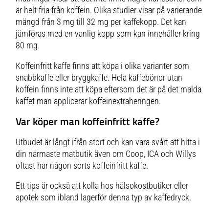
havet. Beyond the beans -
historien bakom kaffet i din kopp​
är helt fria från koffein. Olika studier visar på varierande
Jag har märkt att koffeinfritt
mängd från 3 mg till 32 mg per kaffekopp. Det kan
kaffe väcker känslor! En del blir
själaglada när de får höra att det
jämföras med en vanlig kopp som kan innehåller kring
finns ett koffeinfritt kaffe som jag
går i god för är lika gott som
80 mg.
"vanligt kaffe". Andra har så trista
upplevelser av att ha provat olika
koffeinfria kaffen att de har gett
Koffeinfritt kaffe finns att köpa i olika varianter som
upp och är bergsäkra på att det är
fullkomligt osannolikt att det
snabbkaffe eller bryggkaffe. Hela kaffebönor utan
skulle kunna smaka bra. En tredje
koffein finns inte att köpa eftersom det är på det malda
kategori ser ingen poäng med att
dricka koffeinfritt eftersom de kan
kaffet man applicerar koffeinextraheringen.
sova som ett barn oavsett hur
sent på dygnet och hur mycket
kaffe de dricker. Oavsett vad, så
Var köper man koffeinfritt kaffe?
är jag själaglad över att få
möjligheten att förmedla denna
pärla. Rosteriet köper in de bästa
Utbudet är långt ifrån stort och kan vara svårt att hitta i
koffeinfria bönorna som finns i
säsong och strävar efter att rosta
din närmaste matbutik även om Coop, ICA och Willys
det så en medelfyllig karaktär
oftast har någon sorts koffeinfritt kaffe.
med viss sötma framhävs. Just nu
kommer kaffet från regionen Huila
i Colombia. Tillsammans har
Ett tips är också att kolla hos hälsokostbutiker eller
många gårdar gått ihop och
skapat en skörd som fått 84-85
apotek som ibland lagerför denna typ av kaffedryck.
poäng i ett smaktest från 1-100.
Det betyder att kaffet när upp i
"specialkaffe"-nivå vilket är ytterst