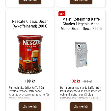
mandel och honung. Kaffet är
koffeinfritt genom en naturlig
borttagningsprocess som bevarar
kaffets fulla smak och arom.Ett
REA
koffeinfritt kaffe för dig som
Malet Koffeinfritt Kaffe
gärna skippar koffeinet, men inte
Nescafe Classic Decaf
vill avstå den autentiska smaken
Charles Liégeois Mano
(avkoffeinerad) 200 G
av italiensk kaffe.Kaffet är malt
Mano Discret Déca, 250 G
för att bryggas i din
kaffebryggare, mokabryggare eller
franskpress.Mellanrost och
intensitet 3/10.
199 kr
132 kr
(165 kr)
Fint och lättlösligt kaffe från
Detta organiska malda kaffet från
utvalda rostade kaffebönor.
Peru kännetecknas av en intensiv
Aromatisk avkoffeinerat kaffe för
och unik doft. I den färdiga
frappé med mera.
kaffedrycken framträder subtila
toner av kryddor och rostad
havre.&nbsp;Koffeinfritt: koffeinet
Läs mer här
Läs mer här
har tagits bort med den naturliga