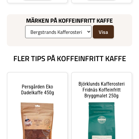
CO2-
metoden.&nbsp;&nbsp;Ingrediense
r: malet rostat ekologiskt*
koffeinfritt kaffe.*Odlat på
MÄRKEN PÅ KOFFEINFRITT KAFFE
ekologiska gårdar: certifierat i
enlighet med BE-BIO-
01.Förvaringsvillkor: förvara torrt
och svalt.
FLER TIPS PÅ KOFFEINFRITT KAFFE
Björklunds Kafferosteri
Persgården Eko
Fridnäs Koffeinfritt
Dadelkaffe 450g
Bryggmalet 250g