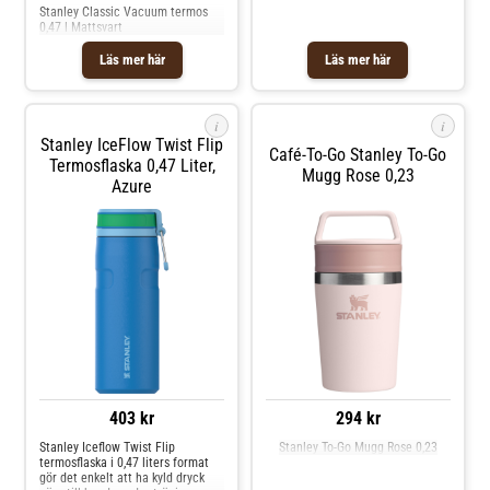
kanna och filter tål maskindisk, så
Stanley Classic Vacuum termos
allt blir snabbt redo för nästa
0,47 l Mattsvart
omgång kaffe. Classic presskanna
är skapad för att delas – på tur,
Läs mer här
Läs mer här
till brunch eller som en pålitlig del
av morgonrutinen – och
kombinerar robust material,
pålitlig isolering och genomtänkta
i
i
detaljer i ett och samma format.
Här får kaffeälskare en hållbar
Stanley IceFlow Twist Flip
Café-To-Go Stanley To-Go
lösning som levererar smak och
Termosflaska 0,47 Liter,
komfort, oavsett var koppen
Mugg Rose 0,23
Azure
avnjuts.
403 kr
294 kr
Stanley Iceflow Twist Flip
Stanley To-Go Mugg Rose 0,23
termosflaska i 0,47 liters format
gör det enkelt att ha kyld dryck