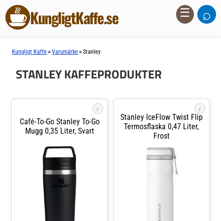
⌕
☰
KungligtKaffe.se
»
»
Kungligt Kaffe
Varumärke
Stanley
STANLEY KAFFEPRODUKTER
i
i
Stanley IceFlow Twist Flip
Café-To-Go Stanley To-Go
Termosflaska 0,47 Liter,
Mugg 0,35 Liter, Svart
Frost