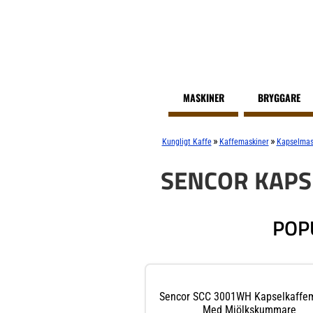
MASKINER
BRYGGARE
»
»
Kungligt Kaffe
Kaffemaskiner
Kapselmas
SENCOR KAP
POP
Sencor SCC 3001WH Kapselkaffe
Med Mjölkskummare