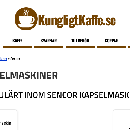
KungligtKaffe.se
KAFFE
KVARNAR
TILLBEHÖR
KOPPAR
»
kiner
Sencor
SELMASKINER
ULÄRT INOM SENCOR KAPSELMASK
maskin