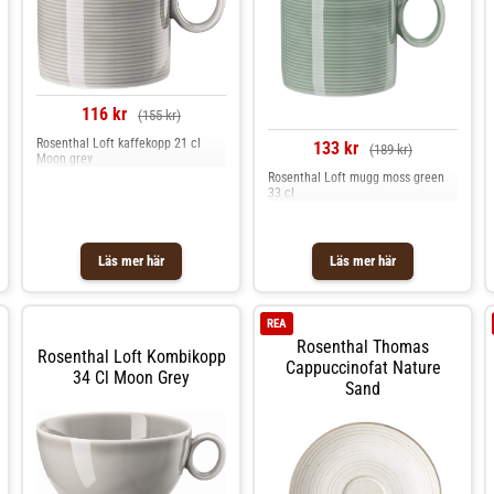
116 kr
(155 kr)
Rosenthal Loft kaffekopp 21 cl
133 kr
(189 kr)
Moon grey
Rosenthal Loft mugg moss green
33 cl
Läs mer här
Läs mer här
REA
Rosenthal Thomas
Rosenthal Loft Kombikopp
Cappuccinofat Nature
34 Cl Moon Grey
Sand