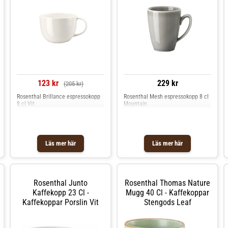
123 kr
229 kr
(205 kr)
Rosenthal Brillance espressokopp
Rosenthal Mesh espressokopp 8 cl
8 cl Vit
Mountain
Läs mer här
Läs mer här
Rosenthal Junto
Rosenthal Thomas Nature
Kaffekopp 23 Cl -
Mugg 40 Cl - Kaffekoppar
Kaffekoppar Porslin Vit
Stengods Leaf