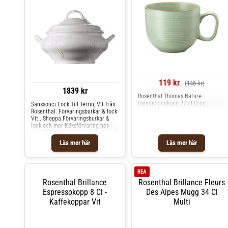
119 kr
(145 kr)
1839 kr
Rosenthal Thomas Nature
cappuccinokopp 27 cl Grön
Sanssouci Lock Till Terrin, Vit från
Rosenthal. Förvaringsburkar & lock
Vit . Shoppa Förvaringsburkar &
lock och mer Köksförvaring hos
Royal Design.
Läs mer här
Läs mer här
REA
Rosenthal Brillance
Rosenthal Brillance Fleurs
Espressokopp 8 Cl -
Des Alpes Mugg 34 Cl
Kaffekoppar Vit
Multi