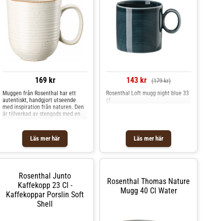
169 kr
143 kr
(179 kr)
Muggen från Rosenthal har ett
Rosenthal Loft mugg night blue 33
autentiskt, handgjort utseende
cl
med inspiration från naturen. Den
är tillverkad av stengods med en
jordnära färg perfekt för att skapa
en harmonisk och elegant dukning.
Är fin tillsammans med andra
Läs mer här
Läs mer här
produkter från samma kollektion.
Om muggen från Rosenthal-
Tillverkad av stengods.- Inspirerad
av natur.- Perfekt för varma
drycker som kaffe och te.- Muggen
Rosenthal Junto
finns i olika färger.- Från serien
Rosenthal Thomas Nature
Thomas Nature.- Kapacitet: 40 cl.-
Kaffekopp 23 Cl -
Mugg 40 Cl Water
Autentiskt, handgjort utseende.
Kaffekoppar Porslin Soft
Skötselråd för muggen- Tål
Shell
diskmaskin.- Tål mikrovågsugn.
Shoppa Kaffekoppar och mer
Muggar & Koppar hos Royal