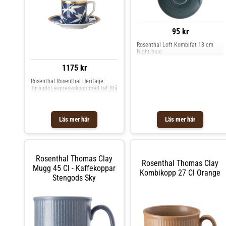
95 kr
Rosenthal Loft Kombifat 18 cm
Night blue
1175 kr
Rosenthal Rosenthal Heritage
Turandot espressokopp med fat Blå
Läs mer här
Läs mer här
Rosenthal Thomas Clay
Rosenthal Thomas Clay
Mugg 45 Cl - Kaffekoppar
Kombikopp 27 Cl Orange
Stengods Sky