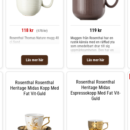
118 kr
119 kr
(175 kr)
Rosenthal Thomas Nature mugg 40
Muggen från Rosenthal har en
cl Sand
rustik känsla med en räfflad yta
som omedelbart drar till sig
uppmärksamheten. Den har en
funktionell design i stengods
perfekt för vardagligt användande,
Läs mer här
Läs mer här
till frukosten eller fikat exempelvis.
Kombinera olika modeller och
färger för att skapa din egna fina
blandning. Om muggen från
Rosenthal- Tillverkad av stengods.-
Rosenthal Rosenthal
Rosenthal Rosenthal
Från serien Thomas Clay.-
Kapacitet: 45 cl.- Rustik känsla.-
Heritage Midas
Heritage Midas Kopp Med
Iögonfallande, räfflad yta.-
Espressokopp Med Fat Vit-
Fat Vit-Guld
Funktionell design. Skötselråd för
Guld
muggen- Tål diskmaskin.- Tål
mikrovågsugn. Shoppa Kaffekoppar
och mer Muggar & Koppar hos
Royal Design.