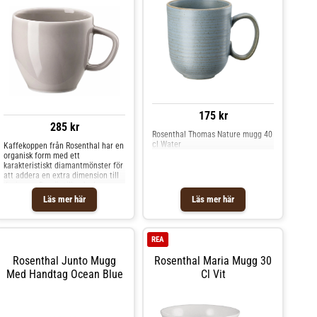
Design.
175 kr
285 kr
Rosenthal Thomas Nature mugg 40
cl Water
Kaffekoppen från Rosenthal har en
organisk form med ett
karakteristiskt diamantmönster för
att addera en extra dimension till
designen. Den är tillverkad av
högkvalitativt porslin i olika färger
Läs mer här
Läs mer här
att välja mellan. Välj ut en
favoritfärg eller kombinera flera
och skapa en unik
färgkombination. Formgivare är
REA
Tonetti Design. Om kaffekoppen
från Rosenthal- Tillverkad av
Rosenthal Junto Mugg
Rosenthal Maria Mugg 30
porslin.- Perfekt för vardagligt
Med Handtag Ocean Blue
Cl Vit
användande, till frukosten eller
fikat exempelvis.- Kaffekoppen
finns i olika färger.- Från serien
Junto.- Organisk form.-
Karakteristiskt diamantmönster.