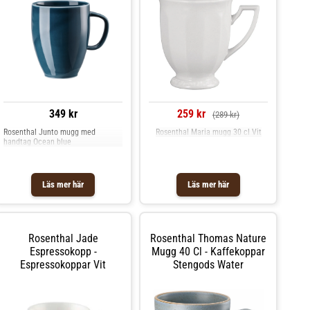
Skötselråd för kaffekoppen- Tål
mikrovågsugn.- Tål diskmaskin.
Shoppa Kaffekoppar och mer
Muggar & Koppar hos Royal
Design.
349 kr
259 kr
(289 kr)
Rosenthal Junto mugg med
Rosenthal Maria mugg 30 cl Vit
handtag Ocean blue
Läs mer här
Läs mer här
Rosenthal Jade
Rosenthal Thomas Nature
Espressokopp -
Mugg 40 Cl - Kaffekoppar
Espressokoppar Vit
Stengods Water