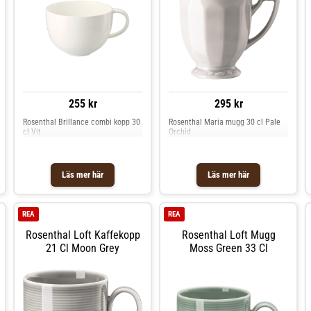
mikrovågsugn.- Tål diskmaskin.
Design.
Shoppa Kaffekoppar och mer
Muggar & Koppar hos Royal
Design.
255 kr
295 kr
Rosenthal Brillance combi kopp 30
Rosenthal Maria mugg 30 cl Pale
cl Vit
Orchid
Läs mer här
Läs mer här
REA
REA
Rosenthal Loft Kaffekopp
Rosenthal Loft Mugg
21 Cl Moon Grey
Moss Green 33 Cl