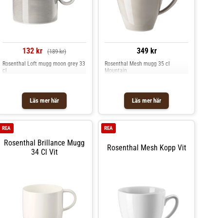
132 kr
349 kr
(189 kr)
Rosenthal Loft mugg moon grey 33
Rosenthal Mesh mugg 35 cl
cl
Mountain
Läs mer här
Läs mer här
REA
REA
Rosenthal Brillance Mugg
Rosenthal Mesh Kopp Vit
34 Cl Vit