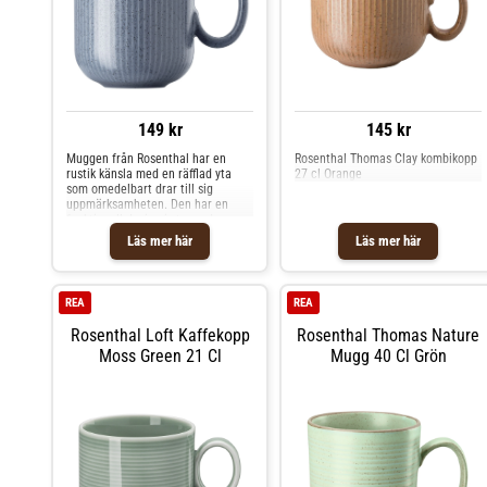
149 kr
145 kr
Muggen från Rosenthal har en
Rosenthal Thomas Clay kombikopp
rustik känsla med en räfflad yta
27 cl Orange
som omedelbart drar till sig
uppmärksamheten. Den har en
funktionell design i stengods
perfekt för vardagligt användande,
Läs mer här
Läs mer här
till frukosten eller fikat exempelvis.
Kombinera olika modeller och
färger för att skapa din egna fina
blandning. Om muggen från
REA
REA
Rosenthal- Tillverkad av stengods.-
Från serien Thomas Clay.-
Rosenthal Loft Kaffekopp
Rosenthal Thomas Nature
Kapacitet: 45 cl.- Rustik känsla.-
Moss Green 21 Cl
Mugg 40 Cl Grön
Iögonfallande, räfflad yta.-
Funktionell design. Skötselråd för
muggen- Tål diskmaskin.- Tål
mikrovågsugn. Shoppa Kaffekoppar
och mer Muggar & Koppar hos
Royal Design.