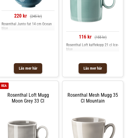
220 kr
(245 kr)
Rosenthal Junto fat 14 cm Ocean
blue
116 kr
(155 kr)
Rosenthal Loft kaffekopp 21 cl Ice-
blue
Läs mer här
Läs mer här
REA
Rosenthal Loft Mugg
Rosenthal Mesh Mugg 35
Moon Grey 33 Cl
Cl Mountain