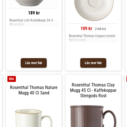
189 kr
Rosenthal Loft Kombikopp 34 cl
Moon grey
109 kr
(145 kr)
Rosenthal Thomas Cappuccinofat
Nature sand
Läs mer här
Läs mer här
REA
Rosenthal Thomas Clay
Rosenthal Thomas Nature
Mugg 45 Cl - Kaffekoppar
Mugg 40 Cl Sand
Stengods Rost