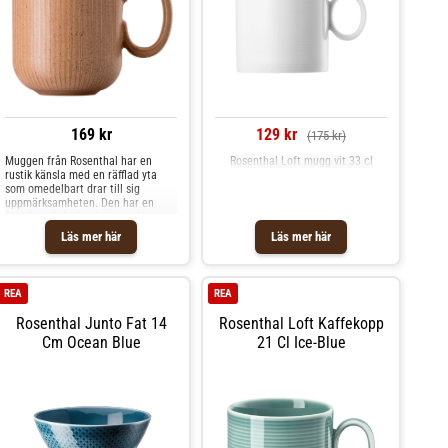
169 kr
129 kr
(175 kr)
Muggen från Rosenthal har en
Rosenthal Loft mugg vit 33 cl
rustik känsla med en räfflad yta
som omedelbart drar till sig
uppmärksamheten. Den har en
funktionell design i stengods
perfekt för vardagligt användande,
Läs mer här
Läs mer här
till frukosten eller fikat exempelvis.
Kombinera olika modeller och
färger för att skapa din egna fina
blandning. Om muggen från
REA
REA
Rosenthal- Tillverkad av stengods.-
Från serien Thomas Clay.-
Rosenthal Junto Fat 14
Rosenthal Loft Kaffekopp
Kapacitet: 45 cl.- Rustik känsla.-
Cm Ocean Blue
21 Cl Ice-Blue
Iögonfallande, räfflad yta.-
Funktionell design. Skötselråd för
muggen- Tål diskmaskin.- Tål
mikrovågsugn. Shoppa Kaffekoppar
och mer Muggar & Koppar hos
Royal Design.