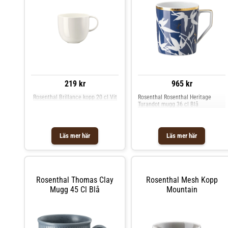
Rosenthal är känt för sin långa
historia av hög kvalitet och
innovativ design. Med ett fokus på
att skapa tidlösa och eleganta
produkter strävar Rosenthal efter
att berika din vardag med exklusiva
detaljer Shoppa Kaffekoppar och
mer Muggar & Koppar hos Royal
Design.
219 kr
965 kr
Rosenthal Brillance kopp 20 cl Vit
Rosenthal Rosenthal Heritage
Turandot mugg 36 cl Blå
Läs mer här
Läs mer här
Rosenthal Thomas Clay
Rosenthal Mesh Kopp
Mugg 45 Cl Blå
Mountain