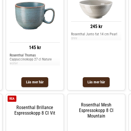
245 kr
Rosenthal Junto fat 14 cm Pearl
grey
145 kr
Rosenthal Thomas
Cappuccinokopp 27 cl Nature
water
Läs mer här
Läs mer här
REA
Rosenthal Mesh
Rosenthal Brillance
Espressokopp 8 Cl
Espressokopp 8 Cl Vit
Mountain