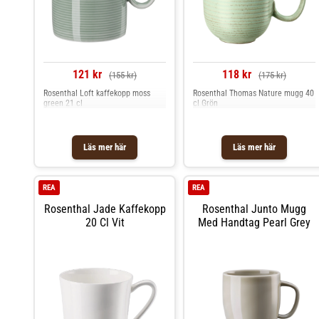
121 kr
118 kr
(155 kr)
(175 kr)
Rosenthal Loft kaffekopp moss
Rosenthal Thomas Nature mugg 40
green 21 cl
cl Grön
Läs mer här
Läs mer här
REA
REA
Rosenthal Jade Kaffekopp
Rosenthal Junto Mugg
20 Cl Vit
Med Handtag Pearl Grey