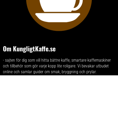
Om KungligtKaffe.se
- sajten för dig som vill hitta bättre kaffe, smartare kaffemaskiner
och tillbehör som gör varje kopp lite roligare. Vi bevakar utbudet
online och samlar guider om smak, bryggning och prylar.
Har du förslag och idéer får du gärna kontakta oss på kontakt
[snabel-a] kungligtkaffe.se
Varumärken
Listan på alla märken
som vi skrivit om.