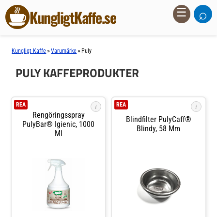
⌕
☰
KungligtKaffe.se
»
»
Kungligt Kaffe
Varumärke
Puly
PULY KAFFEPRODUKTER
REA
REA
i
i
Rengöringsspray
Blindfilter PulyCaff®
PulyBar® Igienic, 1000
Blindy, 58 Mm
Ml