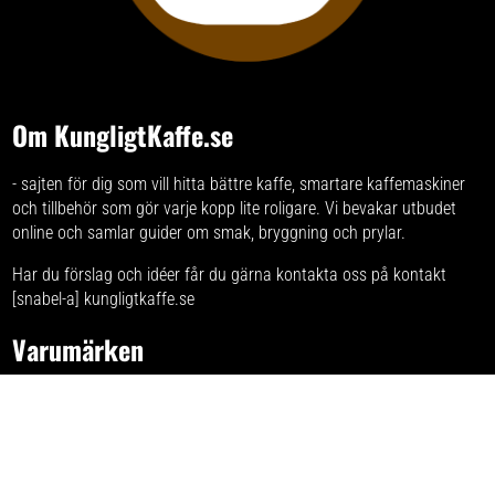
Om KungligtKaffe.se
- sajten för dig som vill hitta bättre kaffe, smartare kaffemaskiner
och tillbehör som gör varje kopp lite roligare. Vi bevakar utbudet
online och samlar guider om smak, bryggning och prylar.
Har du förslag och idéer får du gärna kontakta oss på kontakt
[snabel-a] kungligtkaffe.se
Varumärken
Listan på alla märken
som vi skrivit om.
Integritetspolicy
Här kan du läsa om
sajtens integritetspolicy
.