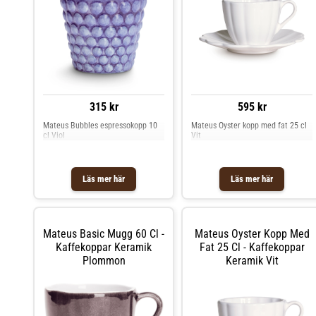
diskmaskin.- Frystålig.- Tål
mikrovågsugn. Shoppa Kaffekoppar
och mer Muggar & Koppar hos
Royal Design.
315 kr
595 kr
Mateus Bubbles espressokopp 10
Mateus Oyster kopp med fat 25 cl
cl Viol
Vit
Läs mer här
Läs mer här
Mateus Basic Mugg 60 Cl -
Mateus Oyster Kopp Med
Kaffekoppar Keramik
Fat 25 Cl - Kaffekoppar
Plommon
Keramik Vit