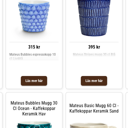
Koppar hos Royal Design.
Koppar hos Royal Design.
315 kr
395 kr
Mateus Bubbles espressokopp 10
Mateus Stripes mugg 30 cl Blå
cl Ljusblå
Läs mer här
Läs mer här
Mateus Bubbles Mugg 30
Mateus Basic Mugg 60 Cl -
Cl Ocean - Kaffekoppar
Kaffekoppar Keramik Sand
Keramik Hav