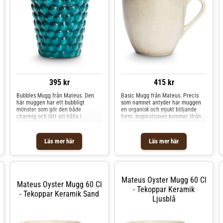
395 kr
415 kr
Bubbles Mugg från Mateus. Den
Basic Mugg från Mateus. Precis
här muggen har ett bubbligt
som namnet antyder har muggen
mönster som gör den både
en organisk och mjukt böljande
charmig och lätt att hålla i
form. Inspirationen kommer ifrån
handen. Den är tillverkad av
modevärlden och skandinavisk
keramik och målad för hand av
design. Den är tillverkad av
erfarna hantverkare i Portugal,
keramik och handmålad i Portugal,
Läs mer här
Läs mer här
vilket gör att varje mugg unik.
vilket gör varje mugg unik. Finns i
Kommer i flera härliga
flera härliga färger.Eftersom
färger.Eftersom produkten är
produkten är handgjord kan
handgjord kan tillverknings- och
tillverknings- och leveranstiden
leveranstiden variera. Shoppa
variera. Shoppa Kaffekoppar och
Mateus Oyster Mugg 60 Cl
Kaffekoppar och mer Muggar &
mer Muggar & Koppar hos Royal
Mateus Oyster Mugg 60 Cl
Koppar hos Royal Design.
Design.
- Tekoppar Keramik
- Tekoppar Keramik Sand
Ljusblå