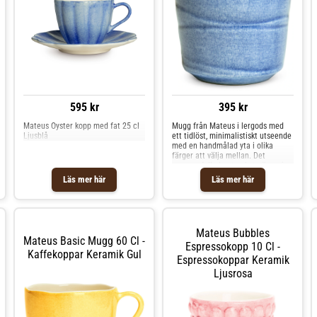
595 kr
395 kr
Mateus Oyster kopp med fat 25 cl
Mugg från Mateus i lergods med
Ljusblå
ett tidlöst, minimalistiskt utseende
med en handmålad yta i olika
färger att välja mellan. Det
omsorgsfulla hantverket gör varje
produkt unik och innebär att små
Läs mer här
Läs mer här
variationer kan
förekomma.Tillverkad i
Portugal.Om muggen från Mateus-
Från serien Basic.- Handmålad
design.- Gjord av lergods.- Muggen
Mateus Bubbles
finns i olika färger.- Tidlöst,
Mateus Basic Mugg 60 Cl -
minimalistiskt utseende.Skötselråd
Espressokopp 10 Cl -
Kaffekoppar Keramik Gul
för muggen- Frystålig.- Tål
Espressokoppar Keramik
mikrovågsugn.- Tål diskmaskin.
Ljusrosa
Shoppa Kaffekoppar och mer
Muggar & Koppar hos Royal
Design.