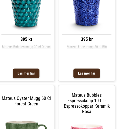
395 kr
395 kr
Mateus Bubbles mugg 30 cl Ocean
Mateus Lace mugg 30 cl Blå
Läs mer här
Läs mer här
Mateus Bubbles
Mateus Oyster Mugg 60 Cl
Espressokopp 10 Cl -
Forest Green
Espressokoppar Keramik
Rosa