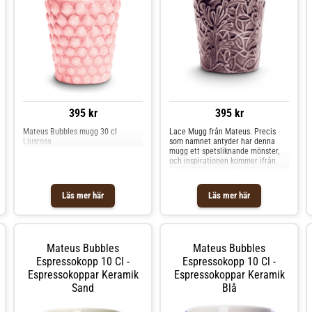
395 kr
395 kr
Mateus Bubbles mugg 30 cl
Lace Mugg från Mateus. Precis
Ljusrosa
som namnet antyder har denna
mugg ett spetsliknande mönster,
och inspirationen kommer ifrån
modevärlden samt skandinavisk
design. En fröjd att dricka ur! Den
är tillverkad av keramik och
Läs mer här
Läs mer här
handmålad i Portugal, vilket gör
varje mugg unik. Finns i flera
härliga färger.Eftersom produkten
är handgjord kan tillverknings- och
leveranstiden variera. Shoppa
Mateus Bubbles
Mateus Bubbles
Kaffekoppar och mer Muggar &
Koppar hos Royal Design.
Espressokopp 10 Cl -
Espressokopp 10 Cl -
Espressokoppar Keramik
Espressokoppar Keramik
Sand
Blå