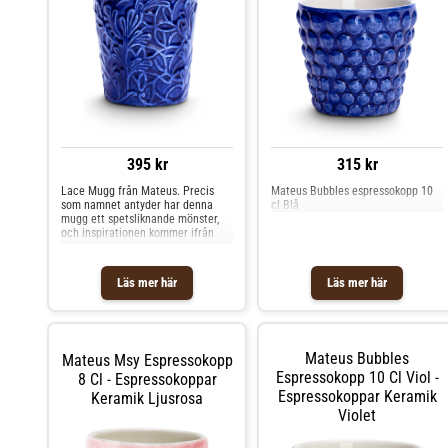
395 kr
315 kr
Lace Mugg från Mateus. Precis
Mateus Bubbles espressokopp 10
som namnet antyder har denna
cl Blå
mugg ett spetsliknande mönster,
och inspirationen kommer ifrån
modevärlden samt skandinavisk
design. En fröjd att dricka ur! Den
är tillverkad av keramik och
Läs mer här
Läs mer här
handmålad i Portugal, vilket gör
varje mugg unik. Finns i flera
härliga färger.Eftersom produkten
är handgjord kan tillverknings- och
leveranstiden variera. Shoppa
Mateus Bubbles
Mateus Msy Espressokopp
Kaffekoppar och mer Muggar &
Koppar hos Royal Design.
Espressokopp 10 Cl Viol -
8 Cl - Espressokoppar
Espressokoppar Keramik
Keramik Ljusrosa
Violet