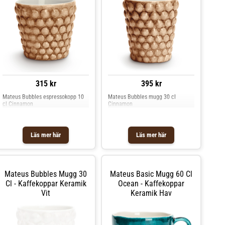
diskmaskin.- Frystålig.- Tål
mikrovågsugn. Shoppa Kaffekoppar
och mer Muggar & Koppar hos
Royal Design.
315 kr
395 kr
Mateus Bubbles espressokopp 10
Mateus Bubbles mugg 30 cl
cl Cinnamon
Cinnamon
Läs mer här
Läs mer här
Mateus Bubbles Mugg 30
Mateus Basic Mugg 60 Cl
Cl - Kaffekoppar Keramik
Ocean - Kaffekoppar
Vit
Keramik Hav