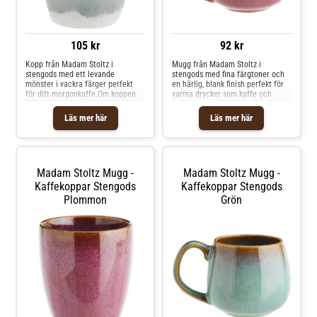
105 kr
92 kr
Kopp från Madam Stoltz i
Mugg från Madam Stoltz i
stengods med ett levande
stengods med fina färgtoner och
mönster i vackra färger perfekt
en härlig, blank finish perfekt för
för ditt morgonkaffe.Om koppen
varma drycker som kaffe och
från Madam Stoltz- Kombinera
te.Om muggen från Madam Stoltz-
koppen med andra delar från
Höjd: 9 cm.- Diameter: 13.5 cm.-
Läs mer här
Läs mer här
kollektionen från Madam Stoltz.-
Gjord av stengods.- Varje artikel
Varje artikel är unik och kan
är unik och kan variera något i
variera något i utseendet.- Finns i
utseendet. Shoppa Kaffekoppar
flera färger.- Gjord av stengods.
och mer Muggar & Koppar hos
Shoppa Kaffekoppar och mer
Royal Design.
Madam Stoltz Mugg -
Madam Stoltz Mugg -
Muggar & Koppar hos Royal
Design.
Kaffekoppar Stengods
Kaffekoppar Stengods
Plommon
Grön