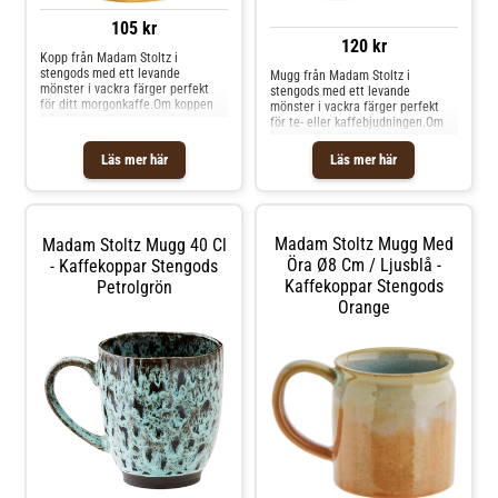
105 kr
120 kr
Kopp från Madam Stoltz i
stengods med ett levande
Mugg från Madam Stoltz i
mönster i vackra färger perfekt
stengods med ett levande
för ditt morgonkaffe.Om koppen
mönster i vackra färger perfekt
från Madam Stoltz- Kombinera
för te- eller kaffebjudningen.Om
koppen med andra delar från
muggen från Madam Stoltz-
kollektionen från Madam Stoltz.-
Kombinera muggen med andra
Läs mer här
Läs mer här
Varje artikel är unik och kan
delar från kollektionen från
variera något i utseendet.- Finns i
Madam Stoltz.- Varje artikel är
flera färger.- Gjord av stengods.
unik och kan variera något i
Shoppa Kaffekoppar och mer
utseendet.- Finns i flera färger.-
Muggar & Koppar hos Royal
Gjord av stengods. Shoppa
Madam Stoltz Mugg Med
Madam Stoltz Mugg 40 Cl
Design.
Kaffekoppar och mer Muggar &
Koppar hos Royal Design.
Öra Ø8 Cm / Ljusblå -
- Kaffekoppar Stengods
Kaffekoppar Stengods
Petrolgrön
Orange