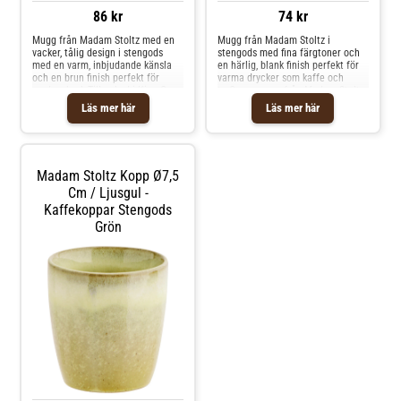
86 kr
74 kr
Mugg från Madam Stoltz med en
Mugg från Madam Stoltz i
vacker, tålig design i stengods
stengods med fina färgtoner och
med en varm, inbjudande känsla
en härlig, blank finish perfekt för
och en brun finish perfekt för
varma drycker som kaffe och
vardagsbruk.Tillverkad i Kina.Om
te.Om muggen från Madam Stoltz-
muggen från Madam Stoltz- Brun
Höjd: 8 cm.- Diameter: 7 cm.-
Läs mer här
Läs mer här
yta med en vacker glansig kant.-
Gjord av stengods.- Varje artikel
Gjord av stengods.Skötselråd för
är unik och kan variera något i
muggen- Tål mikrovågsugn.- Tål
utseendet. Shoppa Kaffekoppar
diskmaskin. Shoppa Kaffekoppar
och mer Muggar & Koppar hos
och mer Muggar & Koppar hos
Royal Design.
Madam Stoltz Kopp Ø7,5
Royal Design.
Cm / Ljusgul -
Kaffekoppar Stengods
Grön