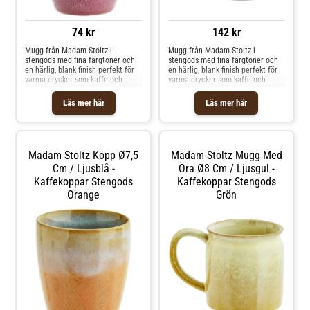
74 kr
142 kr
Mugg från Madam Stoltz i
Mugg från Madam Stoltz i
stengods med fina färgtoner och
stengods med fina färgtoner och
en härlig, blank finish perfekt för
en härlig, blank finish perfekt för
varma drycker som kaffe och
varma drycker som kaffe och
te.Om muggen från Madam Stoltz-
te.Om muggen från Madam Stoltz-
Höjd: 8 cm.- Diameter: 7 cm.-
Höjd: 9 cm.- Diameter: 13.5 cm.-
Läs mer här
Läs mer här
Gjord av stengods.- Varje artikel
Gjord av stengods.- Varje artikel
är unik och kan variera något i
är unik och kan variera något i
utseendet. Shoppa Kaffekoppar
utseendet. Shoppa Kaffekoppar
och mer Muggar & Koppar hos
och mer Muggar & Koppar hos
Royal Design.
Royal Design.
Madam Stoltz Kopp Ø7,5
Madam Stoltz Mugg Med
Cm / Ljusblå -
Öra Ø8 Cm / Ljusgul -
Kaffekoppar Stengods
Kaffekoppar Stengods
Orange
Grön