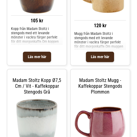
105 kr
120 kr
Kopp från Madam Stoltz i
stengods med ett levande
Mugg från Madam Stoltz i
mönster i vackra färger perfekt
stengods med ett levande
för ditt morgonkaffe.Om koppen
mönster i vackra färger perfekt
från Madam Stoltz- Kombinera
för ditt morgonkaffe.Om muggen
koppen med andra delar från
från Madam Stoltz- Kombinera
kollektionen från Madam Stoltz.-
muggen med andra delar från
Läs mer här
Läs mer här
Varje artikel är unik och kan
kollektionen från Madam Stoltz.-
variera något i utseendet.- Finns i
Varje artikel är unik och kan
flera färger.- Gjord av stengods.
variera något i utseendet.- Finns i
Shoppa Kaffekoppar och mer
flera färger.- Gjord av stengods.
Muggar & Koppar hos Royal
Shoppa Kaffekoppar och mer
Madam Stoltz Kopp Ø7,5
Madam Stoltz Mugg -
Design.
Muggar & Koppar hos Royal
Design.
Cm / Vit - Kaffekoppar
Kaffekoppar Stengods
Stengods Grå
Plommon