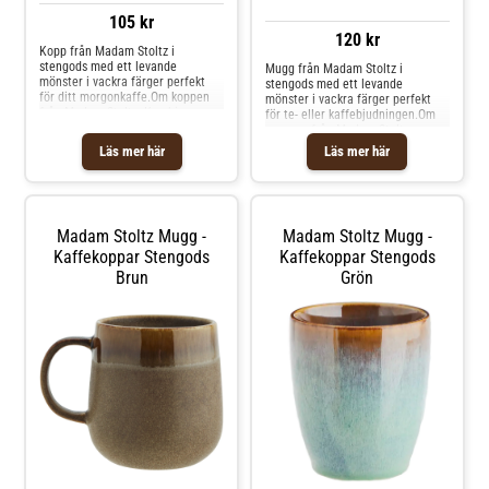
105 kr
120 kr
Kopp från Madam Stoltz i
stengods med ett levande
Mugg från Madam Stoltz i
mönster i vackra färger perfekt
stengods med ett levande
för ditt morgonkaffe.Om koppen
mönster i vackra färger perfekt
från Madam Stoltz- Kombinera
för te- eller kaffebjudningen.Om
koppen med andra delar från
muggen från Madam Stoltz-
kollektionen från Madam Stoltz.-
Kombinera muggen med andra
Läs mer här
Läs mer här
Varje artikel är unik och kan
delar från kollektionen från
variera något i utseendet.- Finns i
Madam Stoltz.- Varje artikel är
flera färger.- Gjord av stengods.
unik och kan variera något i
Shoppa Kaffekoppar och mer
utseendet.- Finns i flera färger.-
Muggar & Koppar hos Royal
Gjord av stengods. Shoppa
Madam Stoltz Mugg -
Madam Stoltz Mugg -
Design.
Kaffekoppar och mer Muggar &
Koppar hos Royal Design.
Kaffekoppar Stengods
Kaffekoppar Stengods
Brun
Grön