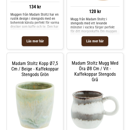
134 kr
120 kr
Muggen från Madam Stoltz har en
rustik design i stengods med en
Mugg från Madam Stoltz i
bohemisk känsla perfekt för varma
stengods med ett levande
drycker som kaffe och te. Den har
mönster i vackra färger perfekt
en vacker glasyr som gör varje
för ditt morgonkaffe.Om muggen
exemplar unikt med ett praktiskt
från Madam Stoltz- Kombinera
handtag på sidan. Kombinera
muggen med andra delar från
Läs mer här
Läs mer här
muggen med tallrikar från Madam
kollektionen från Madam Stoltz.-
Stoltz. Om muggen från Madam
Varje artikel är unik och kan
Stoltz- Uppskattas för den
variera något i utseendet.- Finns i
bohemiska känslan.- Tillverkad av
flera färger.- Gjord av stengods.
stengods.- Rustik design.-
Shoppa Kaffekoppar och mer
Madam Stoltz Mugg Med
Madam Stoltz Kopp Ø7,5
Variationer i utseendet kan
Muggar & Koppar hos Royal
förekomma. Skötselråd för
Design.
Öra Ø8 Cm / Vit -
Cm / Beige - Kaffekoppar
muggen- Tål diskmaskin.- Tål
Kaffekoppar Stengods
Stengods Grön
mikrovågsugn. Shoppa
Grå
Kaffekoppar och mer Muggar &
Koppar hos Royal Design.