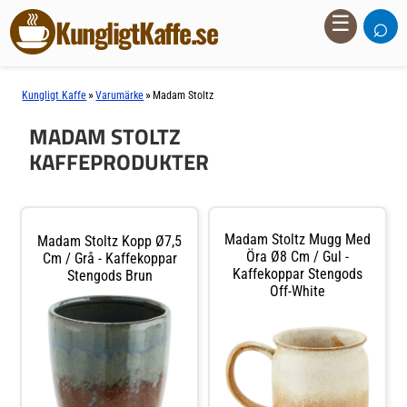
⌕
☰
KungligtKaffe.se
»
»
Kungligt Kaffe
Varumärke
Madam Stoltz
MADAM STOLTZ
KAFFEPRODUKTER
Madam Stoltz Mugg Med
Madam Stoltz Kopp Ø7,5
Öra Ø8 Cm / Gul -
Cm / Grå - Kaffekoppar
Kaffekoppar Stengods
Stengods Brun
Off-White