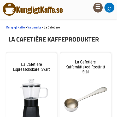
⌕
☰
KungligtKaffe.se
»
»
Kungligt Kaffe
Varumärke
La Cafetière
LA CAFETIÈRE KAFFEPRODUKTER
La Cafetière
La Cafetière
Kaffemåttsked Rostfritt
Espressokokare, Svart
Stål