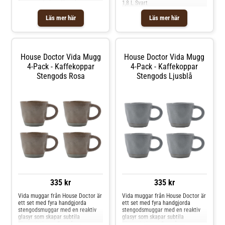
formen och den släta glasyren ger
1,8 L Svart
en behaglig känsla i handen,
medan den handmålade designen
Läs mer här
Läs mer här
ger en dekorativ detalj till din
dukning. Perfekt för kaffe, te eller
någon annan varm dryck. Mixa
och matcha med andra delar från
kollektionen för att skapa din
House Doctor Vida Mugg
House Doctor Vida Mugg
egen personliga uppsättning.Om
4-Pack - Kaffekoppar
4-Pack - Kaffekoppar
muggen från House Doctor- Set
med två muggar.- Handgjord och
Stengods Rosa
Stengods Ljusblå
handmålad i stengods.- Varje
mugg är unik i mönster och finish.-
Idealisk för kaffe, te eller andra
varma drycker.- Storlek: H: 12 cm,
Ø: 8 cm. Shoppa Kaffekoppar och
mer Muggar & Koppar hos Royal
Design.
335 kr
335 kr
Vida muggar från House Doctor är
Vida muggar från House Doctor är
ett set med fyra handgjorda
ett set med fyra handgjorda
stengodsmuggar med en reaktiv
stengodsmuggar med en reaktiv
glasyr som skapar subtila
glasyr som skapar subtila
färgvariationer. Den råa
färgvariationer. Den råa