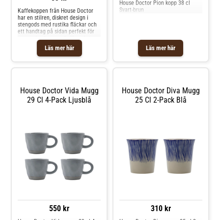
House Doctor Pion kopp 38 cl
Svart-brun
Kaffekoppen från House Doctor
har en stilren, diskret design i
stengods med rustika fläckar och
ett handtag på sidan perfekt för
varma drycker som kaffe och te.
Kombinera med andra delar i
Läs mer här
Läs mer här
serien och skapa din personliga
look. Varje artikel är unik och kan
variera något i utseendet. Om
kaffekoppen från House Doctor-
Stilren, diskret design.- Tillverkad
av stengods.- Rustika fläckar.-
House Doctor Vida Mugg
House Doctor Diva Mugg
Handtag på sidan.- Höjd: 90 mm.-
29 Cl 4-Pack Ljusblå
25 Cl 2-Pack Blå
Diameter: 90 mm. Skötselråd för
kaffekoppen- Tål diskmaskin.- Tål
mikrovågsugn. Shoppa
Kaffekoppar och mer Muggar &
Koppar hos Royal Design.
550 kr
310 kr