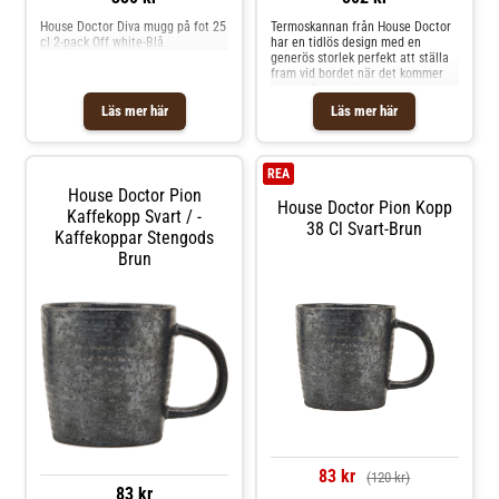
House Doctor Diva mugg på fot 25
Termoskannan från House Doctor
cl 2-pack Off white-Blå
har en tidlös design med en
generös storlek perfekt att ställa
fram vid bordet när det kommer
gäster. Den är tillverkad av
rostfritt stål med ett bekvämt
Läs mer här
Läs mer här
handtag i björk. Smälter elegant
in med olika inredningsstilar. Om
termoskannan från House Doctor-
Perfekt för varma drycker som
REA
kaffe och te.- Termoskannan
House Doctor Pion
kommer i 3 olika färger.- Tidlös
House Doctor Pion Kopp
Kaffekopp Svart / -
design. Skötselråd för
38 Cl Svart-Brun
termoskannan- Handdisk
Kaffekoppar Stengods
rekommenderas. Shoppa Termosar
Brun
och mer Vatten Kaffe & Te hos
Royal Design.
83 kr
(120 kr)
83 kr