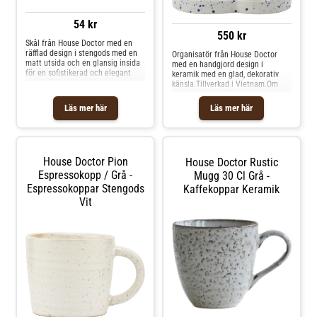
54 kr
550 kr
Skål från House Doctor med en
räfflad design i stengods med en
Organisatör från House Doctor
matt utsida och en glansig insida
med en handgjord design i
för en sofistikerad och elegant
keramik med en glad, dekorativ
touch. Tillverkad i Kina.
känsla.Tillverkad i Vietnam.Om
Originaldesign från år 2024. Om
organisatören från House Doctor-
skålen från House Doctor- Pleat
Två integrerade hållare.-
Läs mer här
Läs mer här
uppskattas för den räfflade
Handgjord keramisk design.-
designen.- Från serien HDPleat.-
Perfekt för förvaring på
Tillverkad av stengods. Skötselråd
kontoret.Skötselråd för
för skålen- Tål mikrovågsugn.- Tål
organisatören- Använd en torr
diskmaskin. Shoppa
trasa. Shoppa Förvaringsburkar &
House Doctor Pion
House Doctor Rustic
Förvaringsburkar & lock och mer
lock och mer Köksförvaring hos
Köksförvaring hos Royal Design.
Espressokopp / Grå -
Royal Design.
Mugg 30 Cl Grå -
Espressokoppar Stengods
Kaffekoppar Keramik
Vit