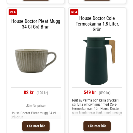
uppskattas för den räfflade
termoskannan från House Doctor-
designen.- Från serien HDPleat.-
1 L- Tillverkad av rostfritt stål.-
Tillverkad av stengods. Skötselråd
Praktiskt handtag. Shoppa
REA
REA
för muggen- Tål mikrovågsugn.-
Termosar och mer Vatten Kaffe &
House Doctor Cole
Tål diskmaskin. Shoppa
Te hos Royal Design.
House Doctor Pleat Mugg
Kaffekoppar och mer Muggar &
Termoskanna 1,8 Liter,
34 Cl Grå-Brun
Koppar hos Royal Design.
Grön
82 kr
549 kr
(120 kr)
(599 kr)
Njut av varma och kalla drycker i
stilfulla omgivningar med Cole-
Jämför priser
termoskannan från House Doctor,
som kombinerar funktionell design
House Doctor Pleat mugg 34 cl
och exklusiv kvalitet i en djup
Grå-brun
mörkgrön nyans. Kannan är
tillverkad av rostfritt stål och är
Läs mer här
Läs mer här
en hållbar lösning som håller