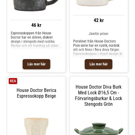
42 kr
46 kr
Espressokoppen från House
Jämför priser
Doctor har en stilren, diskret
Porslinet från House Doctors
design i stengods med rustika
Pion-serie har en rustik, nordisk
fläckar och ett handtag på sidan
stil och finns i flera dova färger.
perfekt för espresso och glögg.
Espressokoppen i vitgrå design är
Kombinera med andra delar i
bekväm att hålla i och blir snabbt
serien och skapa din personliga
din favoritkopp i vardagen. Kan
look. Varje artikel är unik och kan
Läs mer här
Läs mer här
diskas i diskmaskin.
variera något i utseendet. Om
espressokoppen från House
Doctor- Stilren, diskret design.-
Tillverkad av stengods.- Rustika
REA
fläckar.- Handtag på sidan.- Höjd:
House Doctor Diva Burk
55 mm.- Diameter: 60 mm.
House Doctor Berica
Med Lock Ø16,5 Cm -
Skötselråd för espressokoppen-
Espressokopp Beige
Tål diskmaskin.- Tål mikrovågsugn.
Förvaringsburkar & Lock
Shoppa Espressokoppar och mer
Stengods Grön
Muggar & Koppar hos Royal
Design.