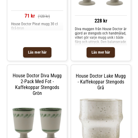
71 kr
(120 kr)
228 kr
House Doctor Pleat mugg 30 cl
Grå-brun
Diva muggen från House Doctor är
gjord av stengods och handmålad,
vilket gör varje mugg unik i både
färg och uttryck. Den balanserade
formen och den släta glasyren ger
en behaglig känsla i handen,
Läs mer här
Läs mer här
medan den handmålade designen
ger en dekorativ detalj till din
dukning. Perfekt för kaffe, te eller
någon annan varm dryck. Mixa
och matcha med andra delar från
House Doctor Diva Mugg
House Doctor Lake Mugg
kollektionen för att skapa din
2-Pack Med Fot -
egen personliga uppsättning.Om
- Kaffekoppar Stengods
muggen från House Doctor- Set
Kaffekoppar Stengods
Grå
med två muggar.- Handgjord och
Grön
handmålad i stengods.- Varje
mugg är unik i mönster och finish.-
Idealisk för kaffe, te eller andra
varma drycker.- Storlek: H: 12 cm,
Ø: 8 cm. Shoppa Kaffekoppar och
mer Muggar & Koppar hos Royal
Design.