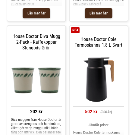
23 cl Svart-brun
cm 2-pack Mörkgrå
Läs mer här
Läs mer här
REA
House Doctor Diva Mugg
House Doctor Cole
2-Pack - Kaffekoppar
Termoskanna 1,8 L Svart
Stengods Grön
202 kr
502 kr
(800 kr)
Diva muggen från House Doctor är
gjord av stengods och handmålad,
Jämför priser
vilket gör varje mugg unik i både
färg och uttryck. Den balanserade
House Doctor Cole termoskanna