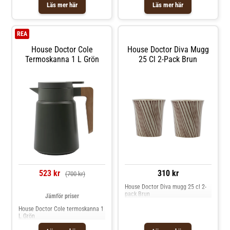
Läs mer här
Läs mer här
REA
House Doctor Cole
House Doctor Diva Mugg
Termoskanna 1 L Grön
25 Cl 2-Pack Brun
523 kr
310 kr
(700 kr)
House Doctor Diva mugg 25 cl 2-
pack Brun
Jämför priser
House Doctor Cole termoskanna 1
L Grön