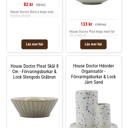
Design.
82 kr
(85 kr)
House Doctor Berica kopp utan
handtag Beige
133 kr
(190 kr)
House Doctor Pion kopp med fat
23 cl Grå-vit
Läs mer här
Läs mer här
House Doctor Hdorder
House Doctor Pleat Skål 8
Organisatör -
Cm - Förvaringsburkar &
Förvaringsburkar & Lock
Lock Stengods Gråbrun
Järn Sand