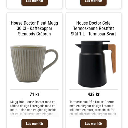
Läs mer här
Läs mer här
House Doctor Pleat Mugg
House Doctor Cole
30 Cl - Kaffekoppar
Termoskanna Rostfritt
Stengods Gråbrun
Stål 1 L - Termosar Svart
71 kr
438 kr
Mugg från House Doctor med en
Termoskanna från House Doctor
räfflad design i stengods med en
med en elegant design i rostfritt
matt utsida och en glansig insida
stål med en matt, svart finish för
för en sofistikerad och elegant
en sofistikerad och elegant touch
touch. Tillverkad i Kina.
och ett elegant, kontrasterande
Originaldesign från år 2024. Om
handtag i bok perfekt både till
Läs mer här
Läs mer här
muggen från House Doctor- Pleat
vardags och finare tillfällen. Om