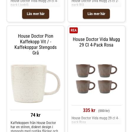
House Doctor Vida mugg 29 cl 4-
House Doctor Diva mugg 25 cl 2-
pack Ljusblå
pack Blå
Läs mer här
Läs mer här
REA
House Doctor Pion
House Doctor Vida Mugg
Kaffekopp Vit / -
29 Cl 4-Pack Rosa
Kaffekoppar Stengods
Grå
335 kr
(550 kr)
74 kr
House Doctor Vida mugg 29 cl 4-
pack Rosa
Kaffekoppen från House Doctor
har en stilren, diskret design i
stengods med rustika fläckar och