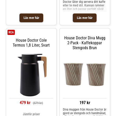
Doctor låter dig servera ditt kaffe
eller te med stil. Kannan rymmer
en liter och passar perfekt såväl
för morgonkaffe, frukost eller
eftermiddagskaffe med vännerna.
Läs mer här
Läs mer här
Kannans eleganta design i
rostfritt stål finns i flera färgval
och har en tidlös och informell
touch. Perfekt för att sätta
REA
detaljerna i dukningen och
House Doctor Diva Mugg
servera med stil vid många olika
House Doctor Cole
tillfällen med dina favoriter.
2-Pack - Kaffekoppar
Termos 1,8 Liter, Svart
Stengods Brun
479 kr
197 kr
(579 kr)
Diva muggen från House Doctor är
gjord av stengods och handmålad,
Jämför priser