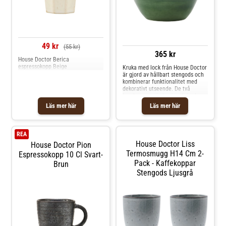
49 kr
(55 kr)
365 kr
House Doctor Berica
espressokopp Beige
Kruka med lock från House Doctor
är gjord av hållbart stengods och
kombinerar funktionalitet med
dekorativt utseende. De två
handtagen och den handgjorda
finishen ger värme och karaktär,
Läs mer här
Läs mer här
vilket gör den perfekt att ställa på
en hylla eller som snygg förvaring
för torrvaror eller grönsaker.Om
burken från House Doctor-
REA
Handgjord för unik karaktär.-
House Doctor Liss
House Doctor Pion
Hållbar konstruktion i stengods.-
Dekorativ förvaring.- Perfekt för
Termosmugg H14 Cm 2-
Espressokopp 10 Cl Svart-
kök, matsal eller servering.
Pack - Kaffekoppar
Brun
Shoppa Förvaringsburkar & lock
Stengods Ljusgrå
och mer Köksförvaring hos Royal
Design.