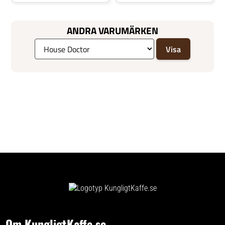
innehållet tempererat i flera
timmar och samtidigt tillför en
elegant prägel till dukningen.Den
rymliga kapaciteten på 1,8 liter
ANDRA VARUMÄRKEN
gör termoskannan idealisk för
servering av kaffe vid
frukostbordet, te till gäster eller
kalla drycker på utflykter och
picknickar. Ett praktiskt handtag
gör det enkelt att ta med kannan
runt i hemmet eller ut i det fria –
funktionalitet och estetik går
hand i hand. Höjden på 25,8
centimeter fulländar det slanka
uttrycket och gör Cole till ett
naturligt val för dig som
värdesätter genomtänkt design
och kvalitetsprodukter.
Om KungligtKaffe.se