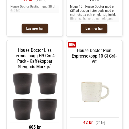
House Doctor Rustic mugg 30 cl
Mugg från House Doctor med en
Grå-blå
räfflad design i stengods med en
matt utsida och en glansig insida
för en sofistikerad och elegant
touch. Tillverkad i Kina.
Originaldesign från år 2024. Om
Läs mer här
Läs mer här
muggen från House Doctor- Pleat
uppskattas för den räfflade
designen.- Från serien HDPleat.-
Tillverkad av stengods. Skötselråd
REA
för muggen- Tål mikrovågsugn.-
House Doctor Liss
House Doctor Pion
Tål diskmaskin. Shoppa
Termosmugg H9 Cm 4-
Kaffekoppar och mer Muggar &
Espressokopp 10 Cl Grå-
Koppar hos Royal Design.
Pack - Kaffekoppar
Vit
Stengods Mörkgrå
42 kr
(70 kr)
605 kr