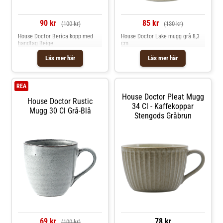
90 kr
85 kr
(100 kr)
(130 kr)
House Doctor Berica kopp med
House Doctor Lake mugg grå 8,3
handtag Beige
cm
Läs mer här
Läs mer här
REA
House Doctor Pleat Mugg
House Doctor Rustic
34 Cl - Kaffekoppar
Mugg 30 Cl Grå-Blå
Stengods Gråbrun
69 kr
78 kr
(100 kr)