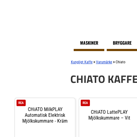
MASKINER
BRYGGARE
»
»
Kungligt Kaffe
Varumärke
Chiato
CHIATO KAFF
REA
REA
CHiATO MilkPLAY
CHiATO LattePLAY
Automatisk Elektrisk
Mjölkskummare – Vit
Mjölkskummare - Kräm