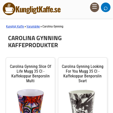
⌕
☰
KungligtKaffe.se
»
»
Kungligt Kaffe
Varumärke
Carolina Gynning
CAROLINA GYNNING
KAFFEPRODUKTER
Carolina Gynning Slice Of
Carolina Gynning Looking
Life Mugg 35 Cl -
For You Mugg 35 Cl -
Kaffekoppar Benporslin
Kaffekoppar Benporslin
Multi
Svart