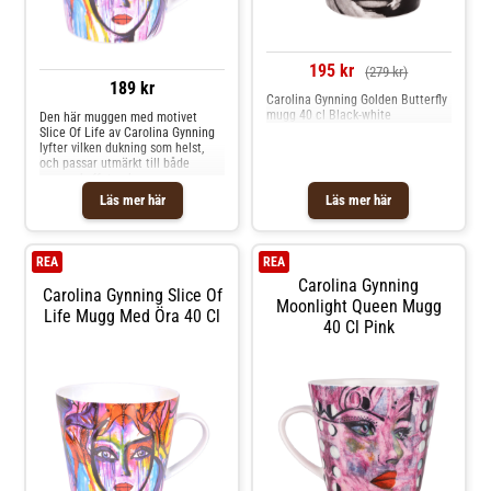
195 kr
(279 kr)
189 kr
Carolina Gynning Golden Butterfly
mugg 40 cl Black-white
Den här muggen med motivet
Slice Of Life av Carolina Gynning
lyfter vilken dukning som helst,
och passar utmärkt till både
morgonkaffet och
eftermiddagsteet. Formgivaren
Läs mer här
Läs mer här
Carolina Gynning har med stor
passion och kärlek tagit fram
detta motiv, som återspeglar
hennes färgstarka och utåtriktade
REA
REA
personlighet. Shoppa Kaffekoppar
Carolina Gynning
och mer Muggar & Koppar hos
Carolina Gynning Slice Of
Royal Design.
Moonlight Queen Mugg
Life Mugg Med Öra 40 Cl
40 Cl Pink