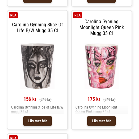
Gynning- Kapacitet: 35 cl.-
Formgivning av Carolina Gynning.-
Från serien Golden Butterfly.
Skötselråd för muggen- Tål
REA
REA
diskmaskin. Shoppa Kaffekoppar
Carolina Gynning
och mer Muggar & Koppar hos
Carolina Gynning Slice Of
Royal Design.
Moonlight Queen Pink
Life B/W Mugg 35 Cl
Mugg 35 Cl
156 kr
175 kr
(249 kr)
(249 kr)
Carolina Gynning Slice of Life B/W
Carolina Gynning Moonlight
mugg 35 cl
Queen Pink mugg 35 cl
Läs mer här
Läs mer här
REA