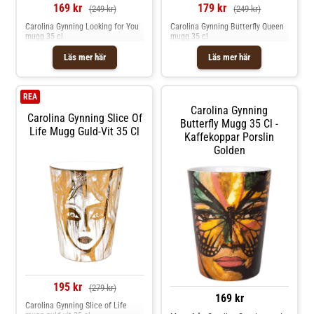
169 kr
179 kr
(249 kr)
(249 kr)
Carolina Gynning Looking for You
Carolina Gynning Butterfly Queen
mugg 35 cl
mugg 35 cl
Läs mer här
Läs mer här
REA
Carolina Gynning
Carolina Gynning Slice Of
Butterfly Mugg 35 Cl -
Life Mugg Guld-Vit 35 Cl
Kaffekoppar Porslin
Golden
195 kr
(279 kr)
169 kr
Carolina Gynning Slice of Life