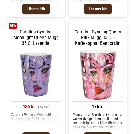
Läs mer här
Läs mer här
REA
Carolina Gynning
Carolina Gynning Queen
Moonlight Queen Mugg
Pink Mugg 35 Cl -
35 Cl Lavendel
Kaffekoppar Benporslin
186 kr
176 kr
(249 kr)
Carolina Gynning Moonlight
Muggen från Carolina Gynning har
Queen mugg 35 cl Lavendel
vacker design i benporslin med
konstnärligt motiv både för varma
och kalla drycker. Välj mellan
olika färger. Mixa och matcha