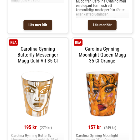
mugg guld-vit 35 cl
Mugg från Carolina Gynning med
en elegant form och ett
konstnärligt motiv perfekt för te-
eller kaffebjudningen.
Formgivning av Carolina Gynning.
Om muggen från Carolina
Läs mer här
Läs mer här
Gynning- Kapacitet: 35 cl.-
Formgivning av Carolina Gynning.-
Från serien Golden Butterfly.
Skötselråd för muggen- Tål
REA
REA
diskmaskin. Shoppa Kaffekoppar
Carolina Gynning
Carolina Gynning
och mer Muggar & Koppar hos
Royal Design.
Butterfly Messenger
Moonlight Queen Mugg
Mugg Guld-Vit 35 Cl
35 Cl Orange
195 kr
157 kr
(279 kr)
(249 kr)
Carolina Gynning Butterfly
Carolina Gynning Moonlight
Messenger mugg guld-vit 35 cl
Queen mugg 35 cl Orange