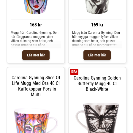
168 kr
169 kr
Mugg från Carolina Gynning. Den
Mugg från Carolina Gynning. Den
här färggranna muggen lyfter
här snygga muggen lyfter vilken
vilken dukning som helst, och
dukning som helst, och passar
passar utmärkt till både
utmärkt till både morgonkaffet
morgonkaffet och
och eftermiddagsteet.
eftermiddagsteet. Formgivaren
Formgivaren Carolina Gynning har
Läs mer här
Läs mer här
Carolina Gynning har med stor
med stor passion och kärlek tagit
passion och kärlek tagit fram
fram detta charmiga motiv, som
detta charmiga motiv, som
återspeglar hennes bubblande
återspeglar hennes bubblande
och utåtriktade personlighet.
REA
och utåtriktade personlighet.
Shoppa Kaffekoppar och mer
Carolina Gynning Slice Of
Carolina Gynning Golden
Shoppa Kaffekoppar och mer
Muggar & Koppar hos Royal
Muggar & Koppar hos Royal
Life Mugg Med Öra 40 Cl
Design.
Butterfly Mugg 40 Cl
Design.
- Kaffekoppar Porslin
Black-White
Multi