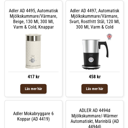
Adler AD 4495, Automatisk
Adler AD 4497, Automatisk
Mjölkskummare/värmare,
Mjölkskummare/värmare,
Beige, 130 Ml, 300 Ml,
Svart, Rostfritt Stål, 120 Ml,
Varm & Cold, Knappar
300 Ml, Varm & Cold
417 kr
458 kr
Läs mer här
Läs mer här
ADLER AD 4494d
Adler Mokabryggare 6
Mjölkskummare/-Wärmer
Koppar (AD 4419)
Automatiskt, Marinblå (AD
4494d)