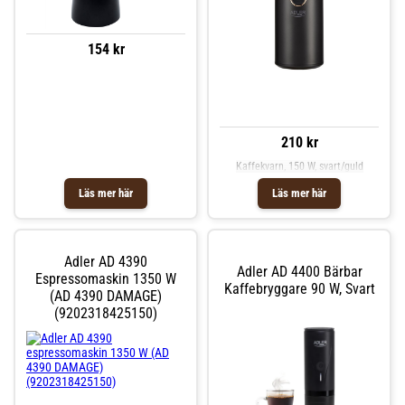
154 kr
210 kr
Kaffekvarn, 150 W, svart/guld
Läs mer här
Läs mer här
Adler AD 4390
Adler AD 4400 Bärbar
Espressomaskin 1350 W
Kaffebryggare 90 W, Svart
(AD 4390 DAMAGE)
(9202318425150)