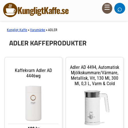
⌕
☰
KungligtKaffe.se
»
»
Kungligt Kaffe
Varumärke
ADLER
ADLER KAFFEPRODUKTER
Adler AD 4494, Automatisk
Kaffekvarn Adler AD
Mjölkskummare/värmare,
4446wg
Metallisk, Vit, 130 Ml, 300
Ml, 0,3 L, Varm & Cold