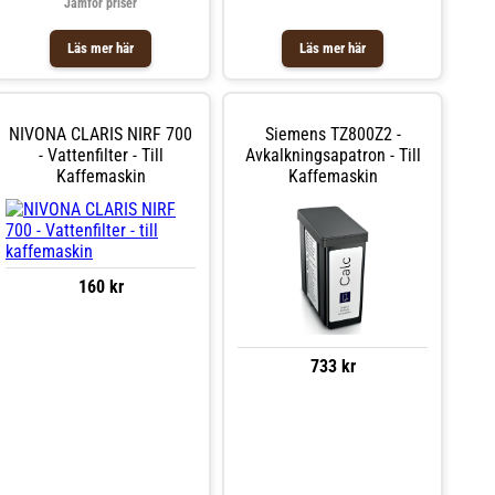
Jämför priser
Läs mer här
Läs mer här
NIVONA CLARIS NIRF 700
Siemens TZ800Z2 -
- Vattenfilter - Till
Avkalkningsapatron - Till
Kaffemaskin
Kaffemaskin
160 kr
733 kr