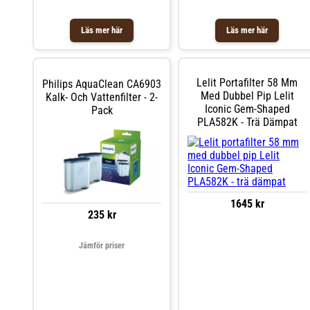
Läs mer här
Läs mer här
Lelit Portafilter 58 Mm
Philips AquaClean CA6903
Med Dubbel Pip Lelit
Kalk- Och Vattenfilter - 2-
Iconic Gem-Shaped
Pack
PLA582K - Trä Dämpat
1645 kr
235 kr
Jämför priser