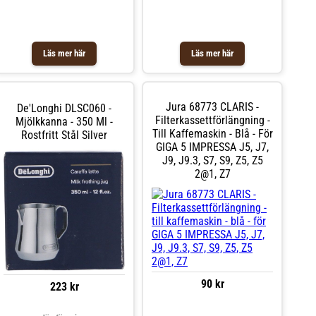
Läs mer här
Läs mer här
Jura 68773 CLARIS -
De'Longhi DLSC060 -
Filterkassettförlängning -
Mjölkkanna - 350 Ml -
Till Kaffemaskin - Blå - För
Rostfritt Stål Silver
GIGA 5 IMPRESSA J5, J7,
J9, J9.3, S7, S9, Z5, Z5
2@1, Z7
90 kr
223 kr