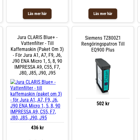
Läs mer här
Läs mer här
Jura CLARIS Blue+ -
Siemens TZ800Z1
Vattenfilter - Till
Rengöringspatron Till
Kaffemaskin (paket Om 3)
EQ900 Plus
- För Jura A1, A7, F9, J6,
J90 ENA Micro 1, 5, 8, 90
IMPRESSA A9, C55, F7,
J80, J85, J90, J95
502 kr
436 kr