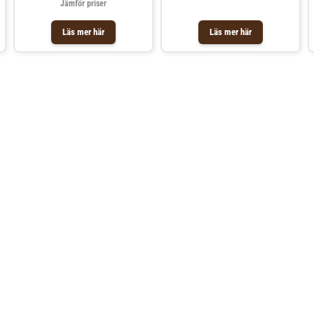
Jämför priser
Läs mer här
Läs mer här