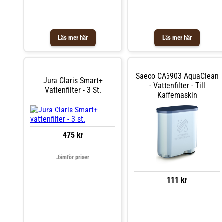
Läs mer här
Läs mer här
Saeco CA6903 AquaClean
Jura Claris Smart+
- Vattenfilter - Till
Vattenfilter - 3 St.
Kaffemaskin
475 kr
Jämför priser
111 kr