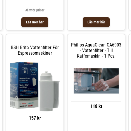
Jämför priser
Läs mer här
Läs mer här
Philips AquaClean CA6903
BSH Brita Vattenfilter För
- Vattenfilter - Till
Espressomaskiner
Kaffemaskin - 1 Pcs.
118 kr
157 kr