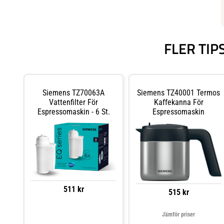
FLER TIP
Siemens TZ70063A
Siemens TZ40001 Termos
Vattenfilter För
Kaffekanna För
Espressomaskin - 6 St.
Espressomaskin
511 kr
515 kr
Jämför priser