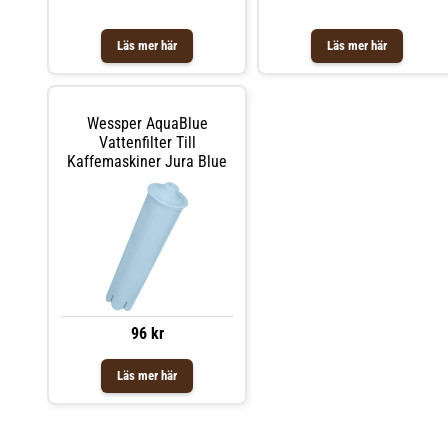
Läs mer här
Läs mer här
Wessper AquaBlue
Vattenfilter Till
Kaffemaskiner Jura Blue
96 kr
Läs mer här