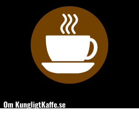
Om KungligtKaffe.se
- sajten för dig som vill hitta bättre kaffe, smartare kaffemaskiner
och tillbehör som gör varje kopp lite roligare. Vi bevakar utbudet
online och samlar guider om smak, bryggning och prylar.