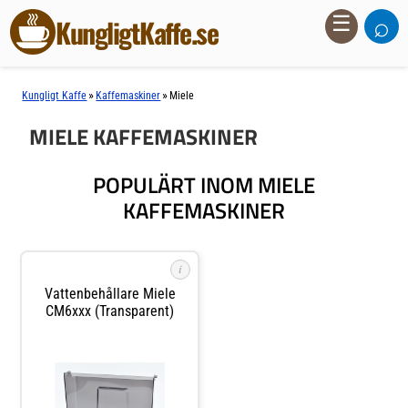
⌕
☰
KungligtKaffe.se
»
»
Kungligt Kaffe
Kaffemaskiner
Miele
MIELE KAFFEMASKINER
POPULÄRT INOM MIELE
KAFFEMASKINER
i
Vattenbehållare Miele
CM6xxx (transparent)