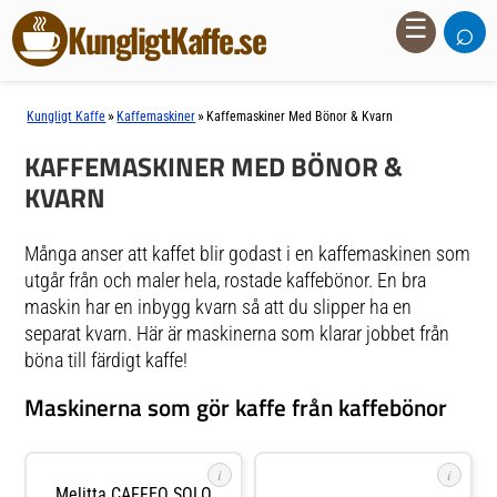
⌕
☰
KungligtKaffe.se
»
»
Kungligt Kaffe
Kaffemaskiner
Kaffemaskiner Med Bönor & Kvarn
KAFFEMASKINER MED BÖNOR &
KVARN
Många anser att kaffet blir godast i en kaffemaskinen som
utgår från och maler hela, rostade kaffebönor. En bra
maskin har en inbygg kvarn så att du slipper ha en
separat kvarn. Här är maskinerna som klarar jobbet från
böna till färdigt kaffe!
Maskinerna som gör kaffe från kaffebönor
i
i
Melitta CAFFEO SOLO