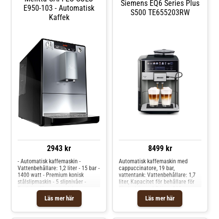
Siemens EQ6 Series Plus
E950-103 - Automatisk
S500 TE655203RW
Kaffek
2943 kr
8499 kr
- Automatisk kaffemaskin -
Automatisk kaffemaskin med
Vattenbehållare: 1,2 liter - 15 bar -
cappuccinatore, 19 bar,
1400 watt - Premium konisk
vattentank: Vattenbehållare: 1,7
stålslipmaskin - 5 slipnivåer -
liter, Kapacitet för behållare för
Funktion för automatisk
färska bönor: 1,7 liter: 300 g,
avstängning - 2 koppar - One-
Fullfärgad, intuitiv coffeeSelect-
Läs mer här
Läs mer här
Touch-drycker: Espresso, Café
display, OneTouch DoubleCup -
Crème - Förbryggningsfunktion
tillagning av till och med två
Koncentrerad på grunderna - det
mjölkspecialiteter samtidigt,