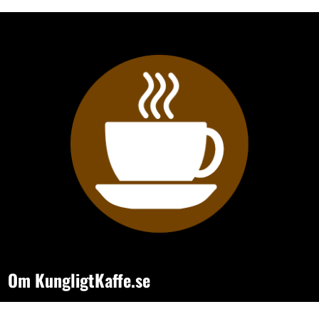
Om KungligtKaffe.se
- sajten för dig som vill hitta bättre kaffe, smartare kaffemaskiner