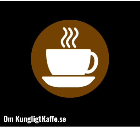
Om KungligtKaffe.se
- sajten för dig som vill hitta bättre kaffe, smartare kaffemaskiner
och tillbehör som gör varje kopp lite roligare. Vi bevakar utbudet