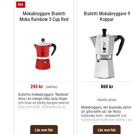
induktionshäll före användning.
REA
Dina värmeinställningar (i siffror)
motsvarar effekten i watt. Använd
Mokabryggare Bialetti
Bialetti Mokabryggare 9
den inställning som ligger närmast
Moka Rainbow 3-Cup Red
Koppar
600 watt. Allt över 1000 watt kan
skada adapterplattan och/eller
induktionshällen.Diameter: 110
mmMaterial: diffusionsbundet
aluminium och rostfritt stål
243 kr
860 kr
(349 kr)
Bialettis mokkabryggare "Rainbow"
finns i en mängd olika ljusa färger
Jämför priser
och lovar en härlig morgon med en
kopp gott kaffe. Kaffekokarna är
Mokabryggare, det klassiska sättet
tillverkade av aluminium, medan
att göra kaffe på i de flesta
vredet och handtaget är gjutna av
italienska hem - mokakaffe och
svart plast. Du kommer att kunna
handsvispad mjölk som värmts i en
brygga 130 ml (eller 3 små
kastrull, är första frukost i
espressokoppar) kaffe åt
Italien.En Mokabryggare är
Läs mer här
Läs mer här
gången.Redan 1933 skapade
utformad för en viss mängd kaffe