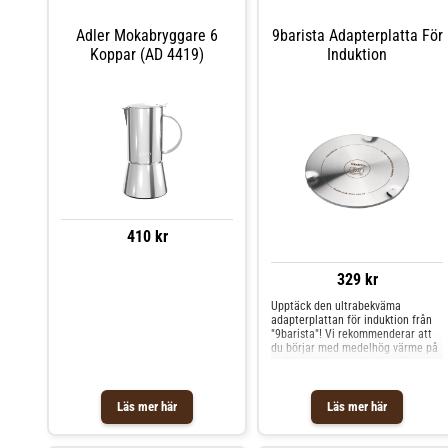
Adler Mokabryggare 6
9barista Adapterplatta För
Koppar (AD 4419)
Induktion
410 kr
329 kr
Upptäck den ultrabekväma
adapterplattan för induktion från
"9barista"! Vi rekommenderar att
du börjar med medelhög värme på
en liten kokzon och sedan ökar
värmen efter behov tills önskad
bryggtid har uppnåtts.&nbsp;Den
här plattan har utformats speciellt
Läs mer här
Läs mer här
för induktionshällar och fungerar
inte på gasspisar.&nbsp;VARNING:
läs bruksanvisningen för din