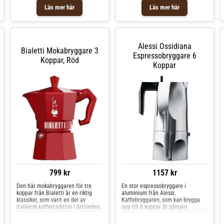
spisen. Kokar 3 koppar åt
Läs mer här
Läs mer här
gången. Designern Mario Trimarchi
är en arkitekt från Sicilien som
väver in minnen och traditioner i
sina verk. Färg: Rostfritt stål.3
koppar. Storlek: 15 cl.
Alessi Ossidiana
Bialetti Mokabryggare 3
Espressobryggare 6
Koppar, Röd
Koppar
799 kr
1157 kr
Den här mokabryggaren för tre
En stor espressobryggare i
koppar från Bialetti är en riktig
aluminium från Alessi.
klassiker, som varit en del av
Kaffebryggaren, som kan brygga
italiensk kaffetradition i årtionden.
upp till 6 koppar åt gången,
Mokabryggaren är utformad med
fungerar precis som en klassisk
omsorg om detaljerna, vilket ger
mokabryggare som man använder