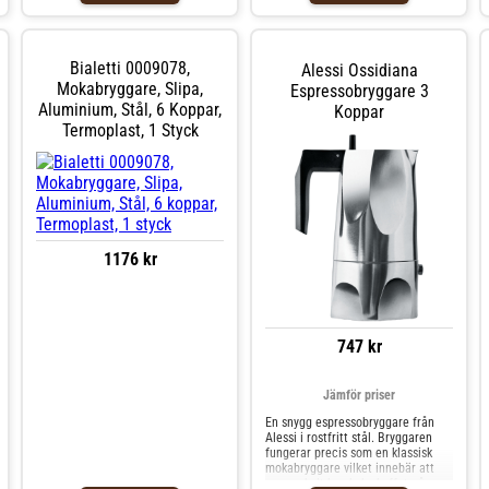
kannan utan spill. Bialetti har
skada bryggaren och påverka
många års erfarenhet bakom sig,
kaffesmaken.
vilket tydligt kommer fram i denna
modell som är både enastående
Bialetti 0009078,
Alessi Ossidiana
och praktisk att använda.
Espressokannan fås i flera
Mokabryggare, Slipa,
Espressobryggare 3
storlekar beroende på hur stora
Aluminium, Stål, 6 Koppar,
Koppar
dina krav är. Den kan användas på
Termoplast, 1 Styck
alla värmekällor inkl. induktion.
1176 kr
747 kr
Jämför priser
En snygg espressobryggare från
Alessi i rostfritt stål. Bryggaren
fungerar precis som en klassisk
mokabryggare vilket innebär att
man enkelt kan koka kaffet på