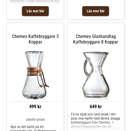
kvaliteten i unikt hantverk och hur
det får kaffesmaken att bli extra
god.Chemex-kaffebryggare
Läs mer här
Läs mer här
använder "pour-over"-tekniken, där
tekniken innebär att hälla vatten
över kaffet. Till skillnad från andra
pour-over-bryggare har Chemex-
filterhållaren och kannan
monterats i en. I denna 8-
Chemex Kaffebryggare 3
Chemex Glashandtag
koppsmodell kan du brygga ca
Koppar
Kaffebryggare 8 Koppar
1.1L gott kaffe. För denna
kaffebryggare används Chemex
FS-100 eller FC-100 kaffefilter.
499 kr
649 kr
Få en mjuk och rund smak i ditt
pour-over-kaffe med denna snygga
Jämför priser
kaffebryggare från Chemex. I
denna 8-koppsmodell kan du
Njut av ditt kaffe på ett
brygga ca. 1,1 liter gott kaffe. För