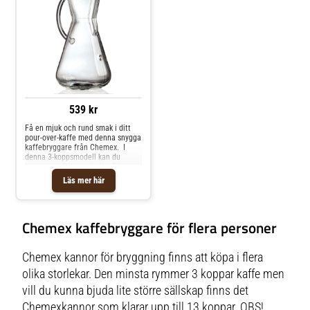
kaffeberedningsverktyg som kan
göra en kopp kaffe enligt
individuella
behov.&nbsp;&nbsp;Chemex filter
kaffebryggare är ganska liten, så
det tar inte mycket utrymme i ditt
kök, och underhållet kräver inte
mycket arbete på grund av
engångspappersfilter.
Kaffebryggaren själv är lätt att
tvätta med händerna.
539 kr
Få en mjuk och rund smak i ditt
pour-over-kaffe med denna snygga
kaffebryggare från Chemex. I
denna 3-koppsmodell kan du
brygga ca. 5dl gott kaffe. För
denna kaffebryggare
Läs mer här
används Chemex FP-2 kaffefilter.
Chemex kaffebryggare för flera personer
Chemex kannor för bryggning finns att köpa i flera
olika storlekar. Den minsta rymmer 3 koppar kaffe men
vill du kunna bjuda lite större sällskap finns det
Chemexkannor som klarar upp till 13 koppar. OBS!