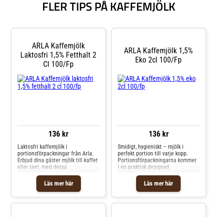
FLER TIPS PÅ KAFFEMJÖLK
ARLA Kaffemjölk
ARLA Kaffemjölk 1,5%
Laktosfri 1,5% Fetthalt 2
Eko 2cl 100/fp
Cl 100/fp
136 kr
136 kr
Laktosfri kaffemjölk i
Smidigt, hygieniskt – mjölk i
portionsförpackningar från Arla.
perfekt portion till varje kopp.
Erbjud dina gäster mjölk till kaffet
Portionsförpackningarna kommer
eller teet, med dessa
i en praktisk designad
portionsförpackningar är det
storförpackning som kan stå
enkelt och varje gäst kan själv lätt
framme. Produkten kan förvaras i
Läs mer här
Läs mer här
bestmma hur mcyket mjölk som
rumstemperatur och det slipper
behövs. Portionsförpackningarn
bli trångt i kylskåpet. Erbjud dina
kommer i en praktisk designad
gäster kaffemjölk på ett enkelt,
storföpackning som kan stå
snyggt och praktiskt sätt.
framme. Produkten kan förvaras i
Förpackningen innehåller 100