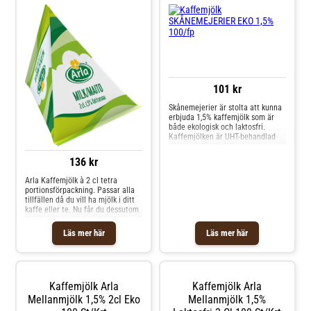
per förpackning Förpackat i
återvunnet papper
101 kr
Skånemejerier är stolta att kunna
erbjuda 1,5% kaffemjölk som är
både ekologisk och laktosfri.
Kaffemjölken är UHT-behandlad
vilket ger lång hållbarhet även om
den förvaras i rumstemperatur.
136 kr
Portionsförpackningar som har
lång hållbarhet och kan förvaras i
Arla Kaffemjölk à 2 cl tetra
rumstemperatur vid oöppnad
portionsförpackning. Passar alla
förpackning Produkten är
tillfällen då du vill ha mjölk i ditt
ekologisk. Laktosfri 100 stycken
kaffe eller te. Nu får du dessutom
per låda EU Organic Farming
portionsförpackningarna i en
(Europalövet)
designad storförpackning som du
Läs mer här
Läs mer här
kan ställa ut som den är.Enkelt,
snyggt och praktiskt för kontoret,
caféet eller restaurangen. Det är
en
Kaffemjölk Arla
Kaffemjölk Arla
Mellanmjölk 1,5% 2cl Eko
Mellanmjölk 1,5%