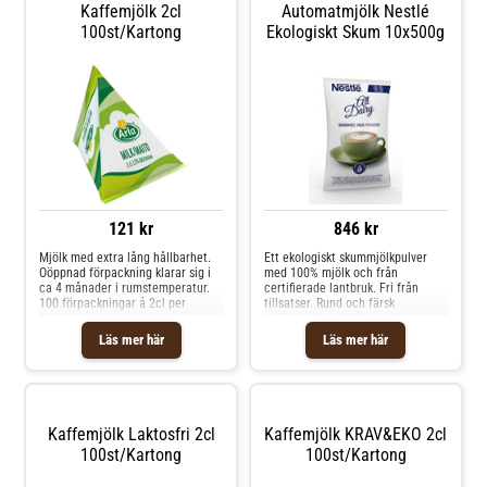
Kaffemjölk 2cl
Automatmjölk Nestlé
100st/kartong
Ekologiskt Skum 10x500g
121 kr
846 kr
Mjölk med extra lång hållbarhet.
Ett ekologiskt skummjölkpulver
Oöppnad förpackning klarar sig i
med 100% mjölk och från
ca 4 månader i rumstemperatur.
certifierade lantbruk. Fri från
100 förpackningar á 2cl per
tillsatser. Rund och färsk
kartong.
mjölksmak med krämigt skum.
0,8% fetthalt. 10st påsar á 500g.
Läs mer här
Läs mer här
Ingredienser: Skummjölk
Kaffemjölk Laktosfri 2cl
Kaffemjölk KRAV&EKO 2cl
100st/kartong
100st/kartong