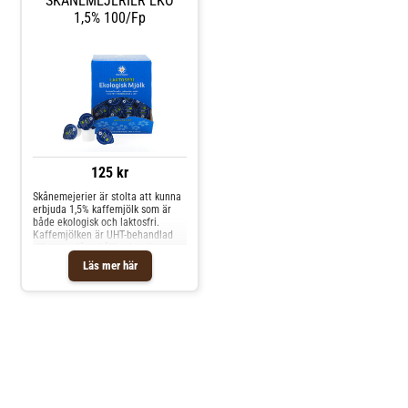
SKÅNEMEJERIER EKO
1,5% 100/fp
125 kr
Skånemejerier är stolta att kunna
erbjuda 1,5% kaffemjölk som är
både ekologisk och laktosfri.
Kaffemjölken är UHT-behandlad
vilket ger lång hållbarhet även om
den förvaras i rumstemperatur.
Läs mer här
Portionsförpackningar som har
lång hållbarhet och kan förvaras i
rumstemperatur vid oöppnad
förpackning Produ