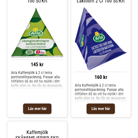
100 St/krt
Laktosfri 2 Cl 100 St/krt
145 kr
Arla Kaffemjölk à 2 cl tetra
160 kr
portionsförpackning. Passar alla
tillfällen då du vill ha mjölk i ditt
Arla Kaffemjölk à 2 cl tetra
kaffe eller te. Nu får du dessutom
portionsförpackning. Passar alla
portionsförpackningarna i en
tillfällen då du vill ha mjölk i ditt
designad storförpackning som du
kaffe eller te. Nu får du dessutom
kan ställa ut som den är.Enkelt,
portionsförpackningarna i en
snyggt och praktiskt för kontoret,
designad storförpackning som du
caféet eller restaurangen. Det är
Läs mer här
Läs mer här
kan ställa ut som den är.Enkelt,
en
snyggt och praktiskt för kontoret,
caféet eller restaurangen. Det är
en
Kaffemjölk