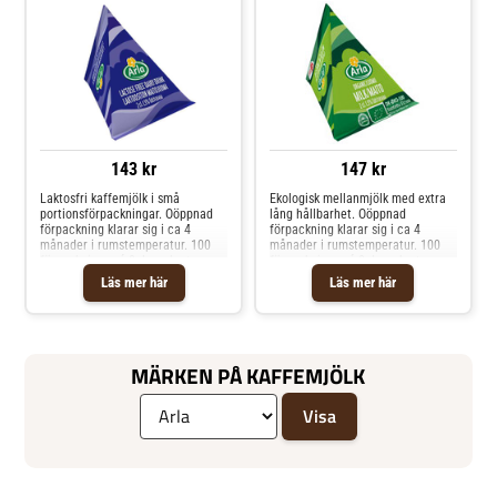
143 kr
147 kr
Laktosfri kaffemjölk i små
Ekologisk mellanmjölk med extra
portionsförpackningar. Oöppnad
lång hållbarhet. Oöppnad
förpackning klarar sig i ca 4
förpackning klarar sig i ca 4
månader i rumstemperatur. 100
månader i rumstemperatur. 100
förpackningar á 2cl per kartong.
förpackningar á 2cl per kartong.
Läs mer här
Läs mer här
MÄRKEN PÅ KAFFEMJÖLK